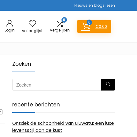
Nieuws en blogs lezen
0
0
€
0.00
Login
Vergelijken
verlanglijst
Zoeken
recente berichten
Ontdek de schoonheid van uluwatu: een luxe
levensstijl aan de kust