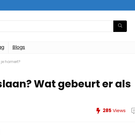
ag
Blogs
s je hamert?
slaan? Wat gebeurt er als
285
Views