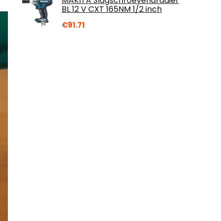
MAKITA Slagschroevendraaier
BL 12 V CXT 165NM 1/2 inch
€
91.71