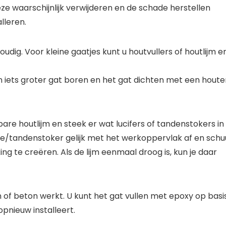
ze waarschijnlijk verwijderen en de schade herstellen
lleren.
voudig. Voor kleine gaatjes kunt u houtvullers of houtlijm e
n iets groter gat boren en het gat dichten met een houte
ibare houtlijm en steek er wat lucifers of tandenstokers in
tokje/tandenstoker gelijk met het werkoppervlak af en schu
ing te creëren. Als de lijm eenmaal droog is, kun je daar
n of beton werkt. U kunt het gat vullen met epoxy op basi
pnieuw installeert.