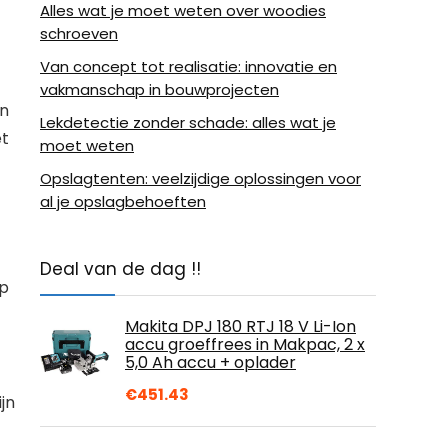
Alles wat je moet weten over woodies
schroeven
Van concept tot realisatie: innovatie en
vakmanschap in bouwprojecten
en
Lekdetectie zonder schade: alles wat je
et
moet weten
Opslagtenten: veelzijdige oplossingen voor
al je opslagbehoeften
Deal van de dag !!
ap
Makita DPJ 180 RTJ 18 V Li-Ion
accu groeffrees in Makpac, 2 x
5,0 Ah accu + oplader
€
451.43
jn