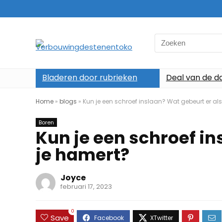
Search
for:
Bladeren door rubrieken
Deal van de d
Home
»
blogs
»
Kun je een schroef inslaan? Wat gebeurt er al
Boren
Kun je een schroef in
je hamert?
Joyce
februari 17, 2023
0
Save