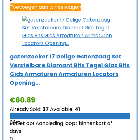
Toevoegen aan winkelwagen
gatenzoeker 17 Delige Gatenzaag Set
Verstelbare Diamant Bits Tegel Glas Bits
Gids Armaturen Armaturen Locators
Opening…
€
60.89
Already Sold:
27
Available:
41
66 %
Schiet op! Aanbieding loopt binnenkort af
days
0