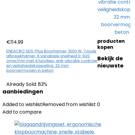
producten
€
114.99
kopen
ENEACRO SDS-Plus Boorhamer, 1500 W, 7Joule
afbreekhamer, 6 variabele snelheid 0-920
Bekijk de
omw/min met 4 functies, anti-vibratie controle
nieuwste
en veiligheidskoppeling, 32 mm
boorvermogen in beton
Already Sold: 83%
aanbiedingen
Added to wishlist
Removed from wishlist
0
Add to compare