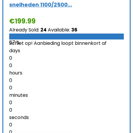
snelheden 1100/2500…
€
199.99
Already Sold:
24
Available:
36
67 %
Schiet op! Aanbieding loopt binnenkort af
days
0
0
hours
0
0
minutes
0
0
seconds
0
0