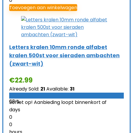
0
Toevoegen aan winkelwagen
Letters kralen 10mm ronde alfabet
kralen 500st voor sieraden ambachten
(zwart-wit)
€
22.99
Already Sold:
21
Available:
31
68 %
Schiet op! Aanbieding loopt binnenkort af
days
0
0
hours