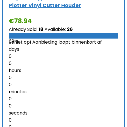
Plotter Vinyl Cutter Houder
€
78.94
Already Sold:
18
Available:
26
69 %
Schiet op! Aanbieding loopt binnenkort af
days
0
0
hours
0
0
minutes
0
0
seconds
0