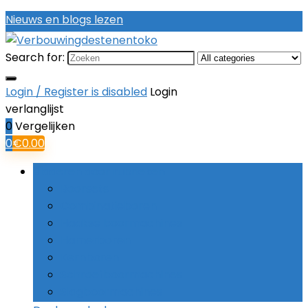
Nieuws en blogs lezen
Search for:
Login / Register is disabled
Login
verlanglijst
0
Vergelijken
0
€
0.00
Bladeren door rubrieken
Boorsets
Combinatieboren
Haakse boormachines
Hamerboren
Kernboren
Schroefboormachines
Slagboormachines