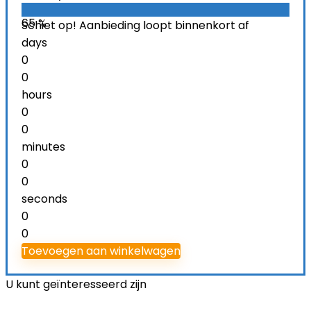
65 %
Schiet op! Aanbieding loopt binnenkort af
days
0
0
hours
0
0
minutes
0
0
seconds
0
0
Toevoegen aan winkelwagen
U kunt geïnteresseerd zijn