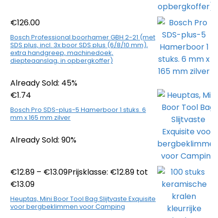
€
126.00
Bosch Professional boorhamer GBH 2-21 (met
SDS plus, incl. 3x boor SDS plus (6/8/10 mm),
extra handgreep, machinedoek,
diepteaanslag, in opbergkoffer)
Already Sold: 45%
€
1.74
Bosch Pro SDS-plus-5 Hamerboor 1 stuks. 6
mm x 165 mm zilver
Already Sold: 90%
€
12.89
–
€
13.09
Prijsklasse: €12.89 tot
€13.09
Heuptas, Mini Boor Tool Bag Slijtvaste Exquisite
voor bergbeklimmen voor Camping