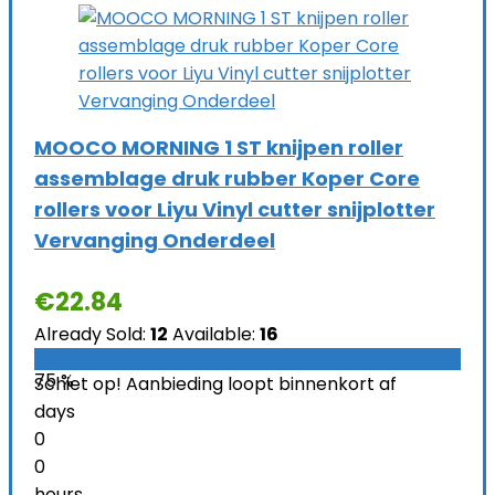
MOOCO MORNING 1 ST knijpen roller
assemblage druk rubber Koper Core
rollers voor Liyu Vinyl cutter snijplotter
Vervanging Onderdeel
€
22.84
Already Sold:
12
Available:
16
75 %
Schiet op! Aanbieding loopt binnenkort af
days
0
0
hours