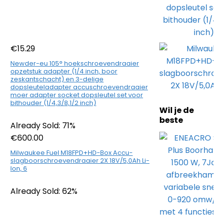
€
15.29
Newder-eu 105° hoekschroevendraaier
opzetstuk adapter (1/4 inch, boor
zeskantschacht) en 3-delige
dopsleuteladapter accuschroevendraaier
moer adapter socket dopsleutel set voor
bithouder (1/4,3/8,1/2 inch)
Wil je de
beste
Already Sold: 71%
€
600.00
Milwaukee Fuel M18FPD+HD-Box Accu-
slagboorschroevendraaier 2X 18V/5,0Ah Li-
Ion, 6
Already Sold: 62%