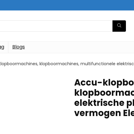
ag
Blogs
lopboormachines, klopboormachines, multifunctionele elektri
Accu-klopbo
klopboormach
elektrische 
vermogen El