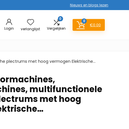
Nieuws en blogs lezen
0
0
€
0.00
Login
Vergelijken
verlanglijst
sche plectrums met hoog vermogen Elektrische…
ormachines,
ines, multifunctionele
plectrums met hoog
ektrische…