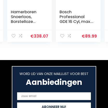
Hamerboren
Bosch
Snoerloos,
Professional
Borstelloze
GDE 16 Cyl, max.
Motor, Drie-
16 mm, 120 mm
Functie
Maximale
Klopboormachin
boordiepte
€
338.07
€
89.99
e, Instelbare
Snelheid, Vooruit
en Achteruit…
WORD LID VAN ONZE MAILLIJST VOOR BEST
Aanbiedingen