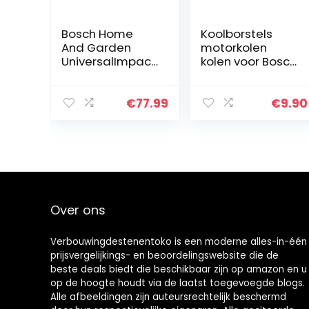
Bosch Home
Koolborstels
And Garden
motorkolen
UniversalImpact
kolen voor Bosch
800
boormachine
Klopboormachin
CSB 650-2
e (800 W, In
RE/CSB 650-2
€
77.99
€
9.90
Koffer,
RET
Zwart/Groen)
Over ons
Verbouwingdestenentoko is een moderne alles-in-één
prijsvergelijkings- en beoordelingswebsite die de
beste deals biedt die beschikbaar zijn op amazon en u
op de hoogte houdt via de laatst toegevoegde blogs.
Alle afbeeldingen zijn auteursrechtelijk beschermd