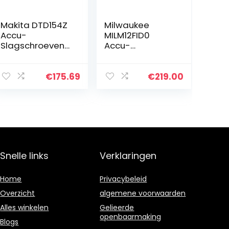
Makita DTD154Z
Milwaukee
Accu-
MILM12FID0
Slagschroevend
Accu-
raaier, Blauw
slagmoersleutel
M12 FID-O 4933
4598 22, 12 V,
€
175.69
€
219.00
rood & zwart
Snelle links
Verklaringen
Home
Privacybeleid
Overzicht
algemene voorwaarden
Alles winkelen
Gelieerde
openbaarmaking
Blogs