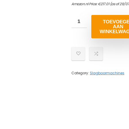
Amazon.nl Price:
€
217.01
(as of 29/0
TOEVOEG
AAN
WINKELWA
Category:
Slagboormachines