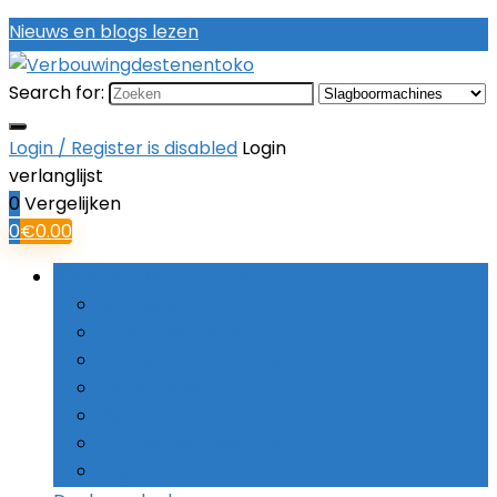
Nieuws en blogs lezen
Search for:
Login / Register is disabled
Login
verlanglijst
0
Vergelijken
0
€
0.00
Bladeren door rubrieken
Boorsets
Combinatieboren
Haakse boormachines
Hamerboren
Kernboren
Schroefboormachines
Slagboormachines