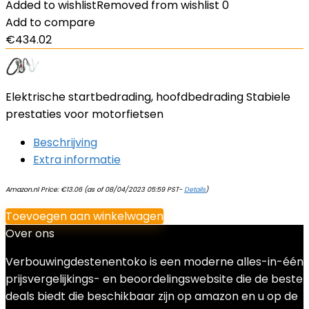
Added to wishlist
Removed from wishlist
0
Add to compare
€
434.02
Elektrische startbedrading, hoofdbedrading Stabiele
prestaties voor motorfietsen
Beschrijving
Extra informatie
Amazon.nl Price:
€
13.06
(as of 08/04/2023 05:59 PST-
Details
)
Toevoegen aan winkelwagen
Over ons
Verbouwingdestenentoko is een moderne alles-in-één
prijsvergelijkings- en beoordelingswebsite die de beste
deals biedt die beschikbaar zijn op amazon en u op de