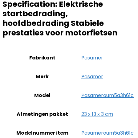
Specification:
Elektrische
startbedrading,
hoofdbedrading Stabiele
prestaties voor motorfietsen
Fabrikant
‎Pasamer
Merk
‎Pasamer
Model
‎Pasameroum5a3h61c
Afmetingen pakket
‎23 x 13 x 3 cm
Modelnummer item
‎Pasameroum5a3h61c