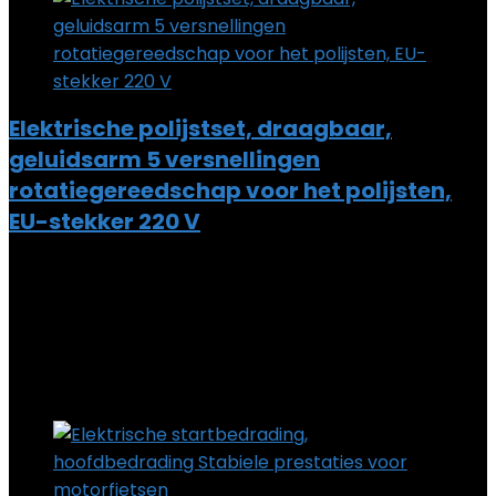
Elektrische polijstset, draagbaar,
geluidsarm 5 versnellingen
rotatiegereedschap voor het polijsten,
EU-stekker 220 V
Added to wishlist
Removed from wishlist
0
Add to compare
€
63.91
Added to wishlist
Removed from wishlist
0
Add to compare