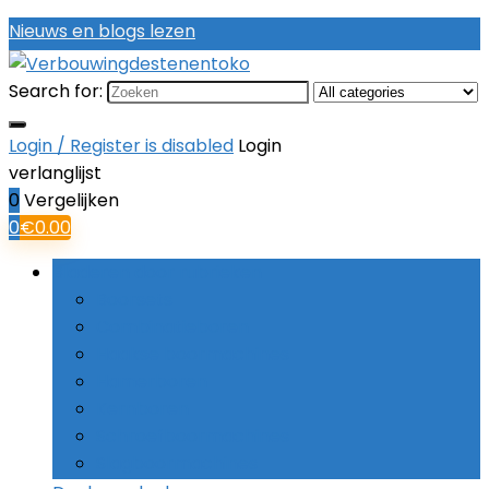
Nieuws en blogs lezen
Search for:
Login / Register is disabled
Login
verlanglijst
0
Vergelijken
0
€
0.00
Bladeren door rubrieken
Boorsets
Combinatieboren
Haakse boormachines
Hamerboren
Kernboren
Schroefboormachines
Slagboormachines