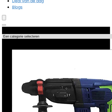
Deal van de dag
Blogs
Productcategorieën
Topdeals!!