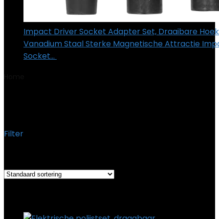
Impact Driver Socket Adapter Set, Draaibare Ho
Vanadium Staal Sterke Magnetische Attractie Impa
Socket…
€
17.79
Home
Product Fabrikant
‎Pasamer
‎Pasamer
Filter
Toont alle 3 resultaten
Added to wishlist
Removed from wishlist
0
Add to compare