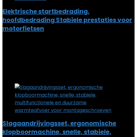
Elektrische startbedrading,
hoofdbedrading Stabiele prestaties voor
motorfietsen
Added to wishlist
Removed from wishlist
0
Add to compare
€
13.06
Added to wishlist
Removed from wishlist
0
Add to compare
Slagaandrijvingsset, ergonomische
klopboormachine, snelle, stabiele,