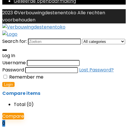
Gelieerde openbaarmaking
2023 ©Verbouwingdestenentoko Alle rechten
voorbehouden
Search for:
Log In
Username
Password
Lost Password?
Remember me
Login
Compare items
Total (
0
)
Compare
0