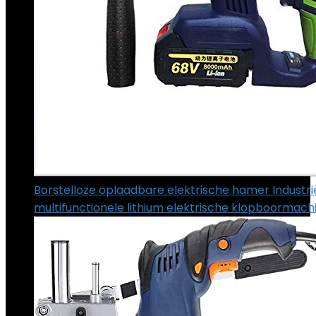
Borstelloze oplaadbare elektrische hamer Industrië
multifunctionele lithium elektrische klopboormach