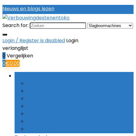
Nieuws en blogs lezen
Search for:
Login / Register is disabled
Login
verlanglijst
0
Vergelijken
0
€
0.00
Bladeren door rubrieken
Boorsets
Combinatieboren
Haakse boormachines
Hamerboren
Kernboren
Schroefboormachines
Slagboormachines