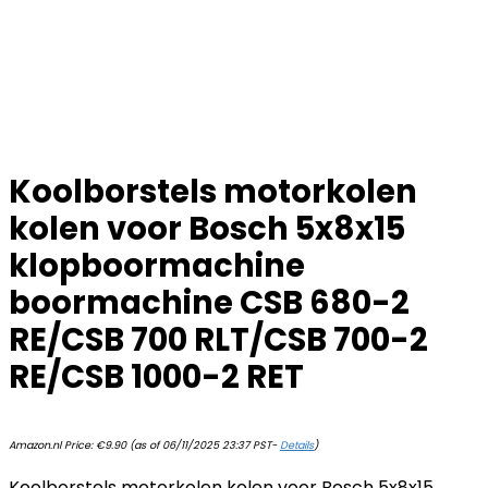
Koolborstels motorkolen
kolen voor Bosch 5x8x15
klopboormachine
boormachine CSB 680-2
RE/CSB 700 RLT/CSB 700-2
RE/CSB 1000-2 RET
Amazon.nl Price:
€
9.90
(as of 06/11/2025 23:37 PST-
Details
)
Koolborstels motorkolen kolen voor Bosch 5x8x15