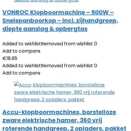
VONROC Klopboormachine – 500W –
Snelspanboorkop – Incl. zijhandgreep,
diepte aanslag & opbergtas
Added to wishlist
Removed from wishlist
0
Add to compare
€
18.95
Added to wishlist
Removed from wishlist
0
Add to compare
Accu-klopboormachines, borstelloze
zware elektrische hamer, 360 vrij
roterende handgreep, 2 opladers, pakket