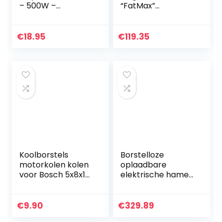
– 500W –
“FatMax”
Snelspanboorkop
FMC625D2-QW, 18
– Incl.
V, met koffer
zijhandgreep,
€
18.95
€
119.35
diepte aanslag &
opbergtas
Koolborstels
Borstelloze
motorkolen kolen
oplaadbare
voor Bosch 5x8x15
elektrische hamer
klopboormachine
Industriële
boormachine CSB
kwaliteit
680-2 RE/CSB 700
multifunctionele
€
9.90
€
329.89
RLT/CSB 700-2
lithium elektrische