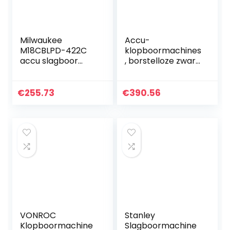
Milwaukee
Accu-
M18CBLPD-422C
klopboormachines
accu slagboor
, borstelloze zware
accuschroevendra
elektrische hamer,
aier rood
360 vrij roterende
handgreep, 2
€
255.73
€
390.56
opladers, pakket
VONROC
Stanley
Klopboormachine
Slagboormachine