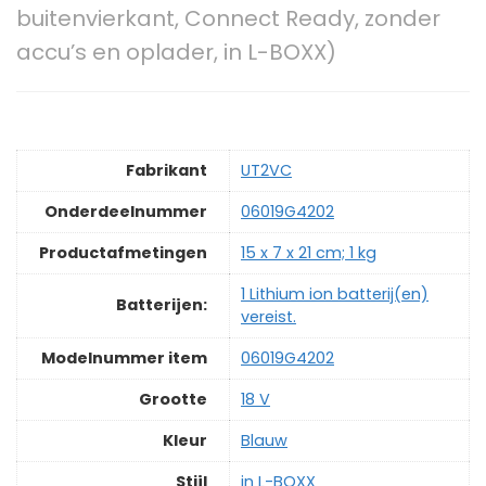
buitenvierkant, Connect Ready, zonder
accu’s en oplader, in L-BOXX)
Fabrikant
‎UT2VC
Onderdeelnummer
‎06019G4202
Productafmetingen
‎15 x 7 x 21 cm; 1 kg
‎1 Lithium ion batterij(en)
Batterijen:
vereist.
Modelnummer item
‎06019G4202
Grootte
‎18 V
Kleur
‎Blauw
Stijl
‎in L-BOXX