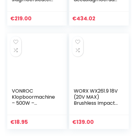
M12 FID-O 4933
zetter GDR 18V-
4598 22, 12 V, rood
210 C
& zwart
(aanhaalmoment:
€
219.00
€
434.02
210 Nm, incl. 1x
Bluetooth module,
2x accu
ProCORE18V 4.0x
snellader in L-
BOXX 136)
VONROC
WORX WX261.9 18V
Klopboormachine
(20V MAX)
– 500W –
Brushless Impact
Snelspanboorkop
Driver – Bare Unit
– Incl.
zijhandgreep,
€
18.95
€
139.00
diepte aanslag &
opbergtas