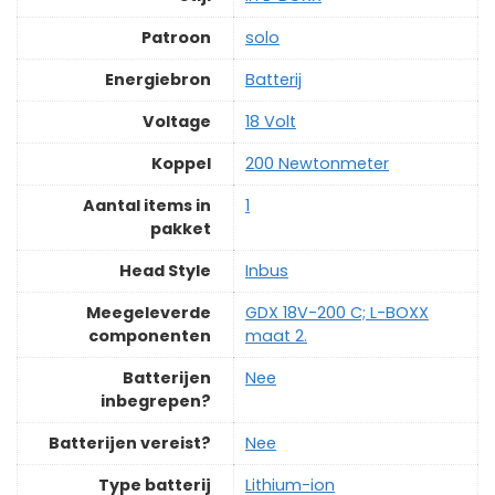
Patroon
‎solo
Energiebron
‎Batterij
Voltage
‎18 Volt
Koppel
‎200 Newtonmeter
Aantal items in
‎1
pakket
Head Style
‎Inbus
Meegeleverde
‎GDX 18V-200 C; L-BOXX
componenten
maat 2.
Batterijen
‎Nee
inbegrepen?
Batterijen vereist?
‎Nee
Type batterij
‎Lithium-ion