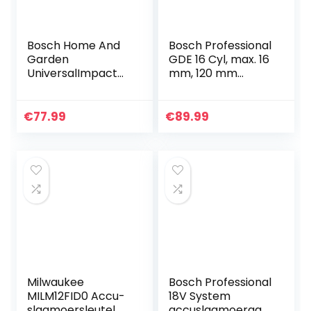
Bosch Home And
Bosch Professional
Garden
GDE 16 Cyl, max. 16
UniversalImpact
mm, 120 mm
800
Maximale
Klopboormachine
boordiepte
(800 W, In Koffer,
€
77.99
€
89.99
Zwart/Groen)
Milwaukee
Bosch Professional
MILM12FID0 Accu-
18V System
slagmoersleutel
accuslagmoeraan