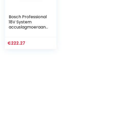
Bosch Professional
18V System
accuslagmoeraanz
etter GDX 18V-200
C (max.
draaimoment: 200
€
222.27
Nm, 1/4 inch-
binnenzeskant en
1/2 inch-
buitenvierkant,
Connect Ready,
zonder accu’s en
oplader, in L-BOXX)