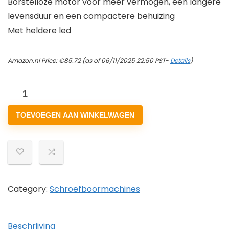
Borstelloze motor voor meer vermogen, een langere
levensduur en een compactere behuizing
Met heldere led
Amazon.nl Price:
€
85.72
(as of 06/11/2025 22:50 PST-
Details
)
Makita
DHP485Z
TOEVOEGEN AAN WINKELWAGEN
Accu-
slagboorschroevendraaier,
18
V
(zonder
accu,
Category:
Schroefboormachines
zonder
oplader)
Beschrijving