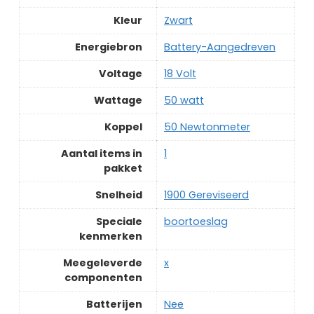
Kleur
‎Zwart
Energiebron
‎Battery-Aangedreven
Voltage
‎18 Volt
Wattage
‎50 watt
Koppel
‎50 Newtonmeter
Aantal items in
‎1
pakket
Snelheid
‎1900 Gereviseerd
Speciale
‎boortoeslag
kenmerken
Meegeleverde
‎x
componenten
Batterijen
‎Nee