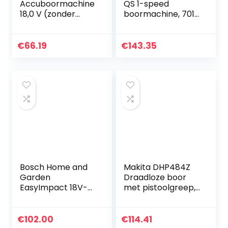
Accuboormachine
QS 1-speed
18,0 V (zonder
boormachine, 701
accu, zonder
watt, 10 mm
oplader)
volledig metalen
snelspanboorhoud
€
66.19
€
143.35
er, ideaal voor
nauwkeurig boren
met kleine
diameter in hout
en metaal
Bosch Home and
Makita DHP484Z
Garden
Draadloze boor
EasyImpact 18V-
met pistoolgreep,
40 draadloze
18 V, zwart/blauw
klopboormachine
(2 batterijen van
€
102.00
€
114.41