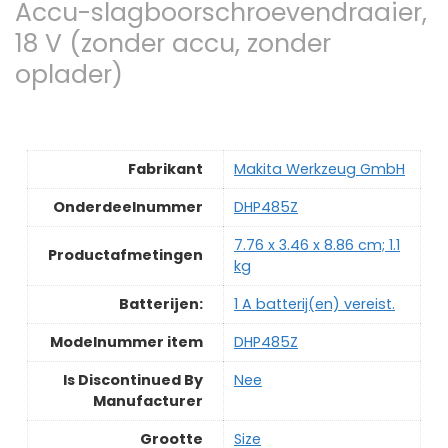
Accu-slagboorschroevendraaier,
18 V (zonder accu, zonder
oplader)
Fabrikant
‎Makita Werkzeug GmbH
Onderdeelnummer
‎DHP485Z
‎7.76 x 3.46 x 8.86 cm; 1.1
Productafmetingen
kg
Batterijen:
‎1 A batterij(en) vereist.
Modelnummer item
‎DHP485Z
Is Discontinued By
‎Nee
Manufacturer
Grootte
‎Size