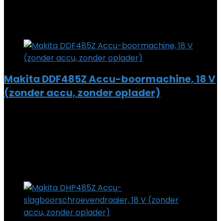
€
66.19
Added to wishlist
Removed from wishlist
0
Add to compare
Makita DDF485Z Accu-boormachine, 18 V
(zonder accu, zonder oplader)
Added to wishlist
Removed from wishlist
0
Add to compare
€
74.99
Added to wishlist
Removed from wishlist
0
Add to compare