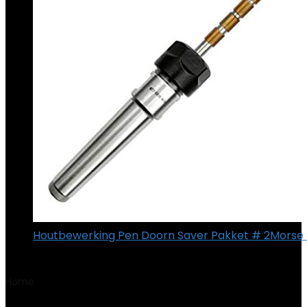
Houtbewerking Pen Doorn Saver Pakket # 2Morse
€
42.49
Home
Product Fabrikant
‎Makita Werkzeug GmbH