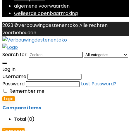
algemene voorwaarden
Gelieerde openbaarmaking
2023 ©Verbouwingdestenentoko Alle rechten
voorbehouden
Search for:
Log In
Username
Password
Lost Password?
Remember me
Login
Compare items
Total (
0
)