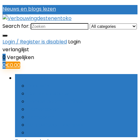
Nieuws en blogs lezen
Search for:
Login / Register is disabled
Login
verlanglijst
0
Vergelijken
0
€
0.00
Bladeren door rubrieken
Boorsets
Combinatieboren
Haakse boormachines
Hamerboren
Kernboren
Schroefboormachines
Slagboormachines