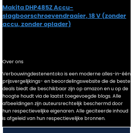
Makita DHP485Z Accu-
slagboorschroevendraaier, 18 V (zonder
accu, zonder oplader)
Added to wishlist
Removed from wishlist
0
Add to compare
€
85.72
Over ons
Verbouwingdestenentoko is een moderne alles-in-één
prijsvergelijkings- en beoordelingswebsite die de beste
deals biedt die beschikbaar zijn op amazon en u op de
hoogte houdt via de laatst toegevoegde blogs. Alle
afbeeldingen zijn auteursrechtelijk beschermd door
hun respectievelijke eigenaren. Alle geciteerde inhoud
is afgeleid van hun respectievelijke bronnen.