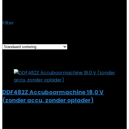
‎Makita Werkzeug GmbH
Filter
Toont alle 3 resultaten
Added to wishlist
Removed from wishlist
0
Add to compare
DDF482Z Accuboormachine 18,0 V
(zonder accu, zonder oplader)
Added to wishlist
Removed from wishlist
0
Add to compare