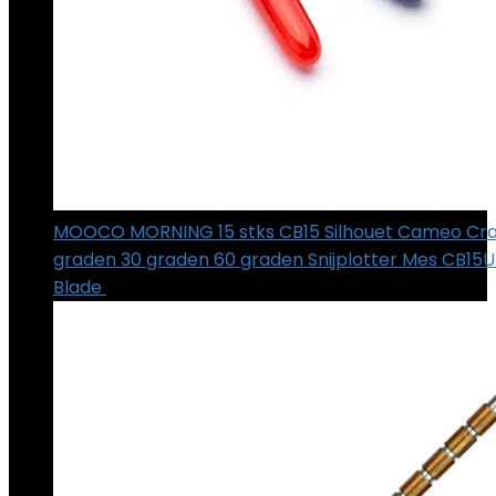
MOOCO MORNING 15 stks CB15 Silhouet Cameo Cra
graden 30 graden 60 graden Snijplotter Mes CB15U 
Blade
€
51.79