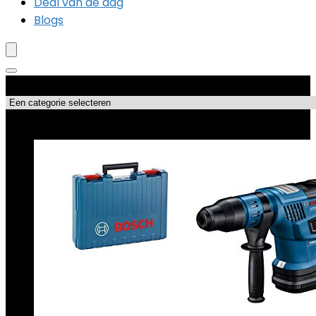
Deal van de dag
Blogs
Productcategorieën
Topdeals!!