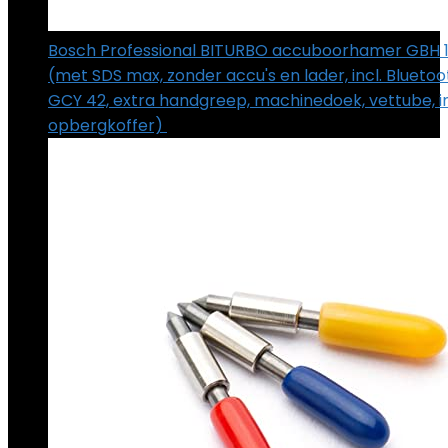
Bosch Professional BITURBO accuboorhamer GBH 
(met SDS max, zonder accu's en lader, incl. Blueto
GCY 42, extra handgreep, machinedoek, vettube, i
opbergkoffer)
€
539.00