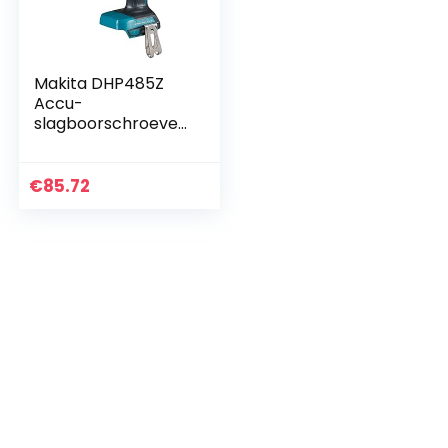
Makita DHP485Z
Accu-
slagboorschroeven
draaier, 18 V
(zonder accu,
zonder oplader)
€
85.72