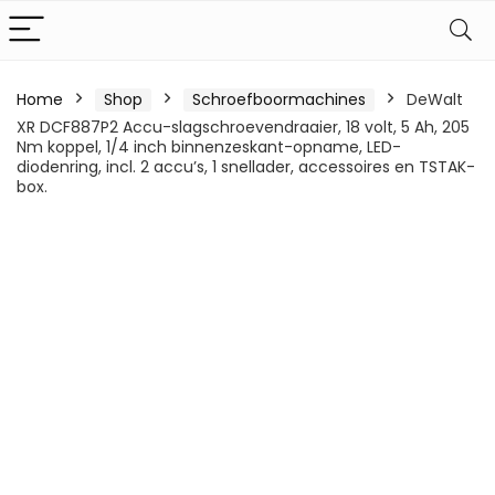
Home
Shop
Schroefboormachines
DeWalt
XR DCF887P2 Accu-slagschroevendraaier, 18 volt, 5 Ah, 205
Nm koppel, 1/4 inch binnenzeskant-opname, LED-
diodenring, incl. 2 accu’s, 1 snellader, accessoires en TSTAK-
box.