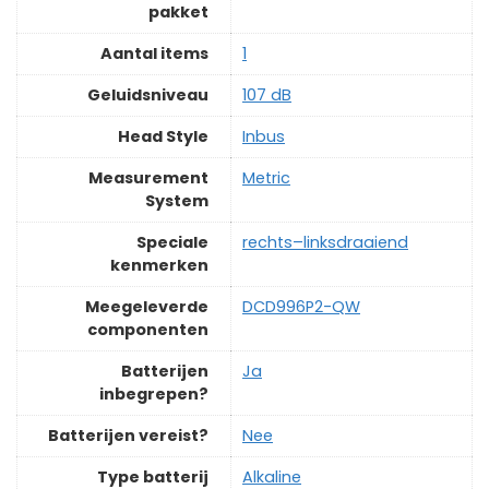
pakket
Aantal items
‎1
Geluidsniveau
‎107 dB
Head Style
‎Inbus
Measurement
‎Metric
System
Speciale
‎rechts–linksdraaiend
kenmerken
Meegeleverde
‎DCD996P2-QW
componenten
Batterijen
‎Ja
inbegrepen?
Batterijen vereist?
‎Nee
Type batterij
‎Alkaline