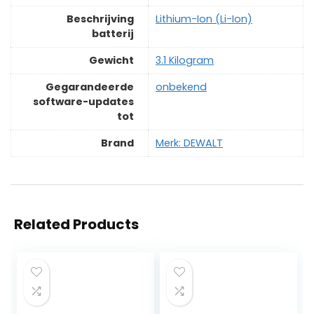
Beschrijving
‎Lithium-Ion (Li-Ion)
batterij
Gewicht
‎3.1 Kilogram
Gegarandeerde
‎onbekend
software-updates
tot
Brand
Merk: DEWALT
Related Products