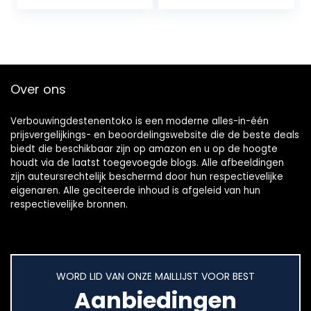
ving, led-
werklamp, 1 A
oplader, incl. 80-
delig accessoires
in hoogwaardige
koffer), 18 V
Over ons
Verbouwingdestenentoko is een moderne alles-in-één
prijsvergelijkings- en beoordelingswebsite die de beste deals
biedt die beschikbaar zijn op amazon en u op de hoogte
houdt via de laatst toegevoegde blogs. Alle afbeeldingen
zijn auteursrechtelijk beschermd door hun respectievelijke
eigenaren. Alle geciteerde inhoud is afgeleid van hun
respectievelijke bronnen.
WORD LID VAN ONZE MAILLIJST VOOR BEST
Aanbiedingen