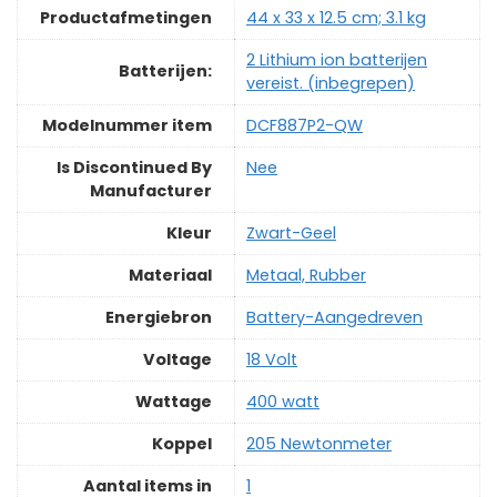
Productafmetingen
‎44 x 33 x 12.5 cm; 3.1 kg
‎2 Lithium ion batterijen
Batterijen:
vereist. (inbegrepen)
Modelnummer item
‎DCF887P2-QW
Is Discontinued By
‎Nee
Manufacturer
Kleur
‎Zwart-Geel
Materiaal
‎Metaal, Rubber
Energiebron
‎Battery-Aangedreven
Voltage
‎18 Volt
Wattage
‎400 watt
Koppel
‎205 Newtonmeter
Aantal items in
‎1