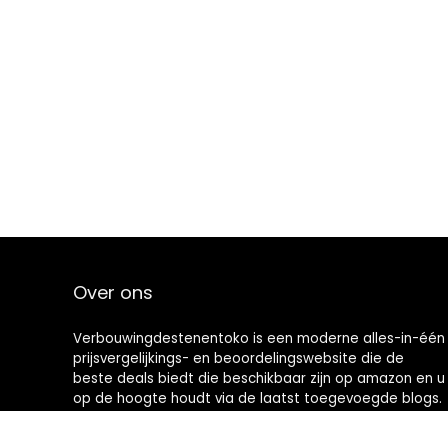
Over ons
Verbouwingdestenentoko is een moderne alles-in-één
prijsvergelijkings- en beoordelingswebsite die de
beste deals biedt die beschikbaar zijn op amazon en u
op de hoogte houdt via de laatst toegevoegde blogs.
Alle afbeeldingen zijn auteursrechtelijk beschermd
door hun respectievelijke eigenaren. Alle geciteerde