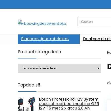
Search
for:
Bladeren door rubrieken
Deal van de d
Productcategorieën
H
He
Topdeals!!
Bosch Professional 12V System
accuschroefboormachine GSR
12V-15 met 2 x accu 2,0 Ah,