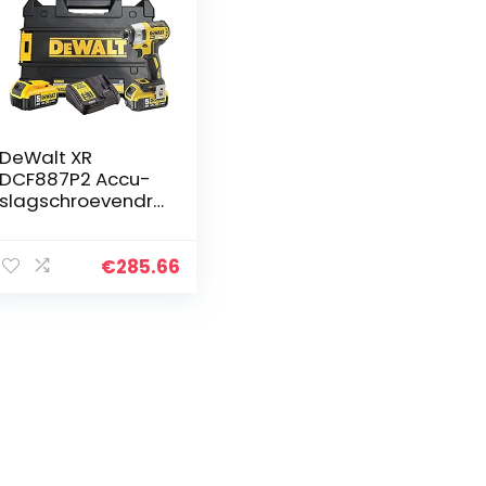
DeWalt XR
DCF887P2 Accu-
slagschroevendr
aaier, 18 volt, 5 Ah,
205 Nm koppel,
1/4 inch
€
285.66
binnenzeskant-
opname, LED-
diodenring, incl. 2
accu’s, 1
snellader,
accessoires en
TSTAK-box.