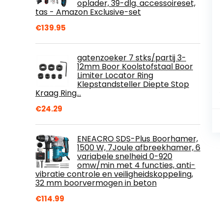
oplader, 39-dlg. accessoireset,
tas - Amazon Exclusive-set
€
139.95
gatenzoeker 7 stks/partij 3-
12mm Boor Koolstofstaal Boor
Limiter Locator Ring
Klepstandsteller Diepte Stop
Kraag Ring…
€
24.29
ENEACRO SDS-Plus Boorhamer,
1500 W, 7Joule afbreekhamer, 6
variabele snelheid 0-920
omw/min met 4 functies, anti-
vibratie controle en veiligheidskoppeling,
32 mm boorvermogen in beton
€
114.99