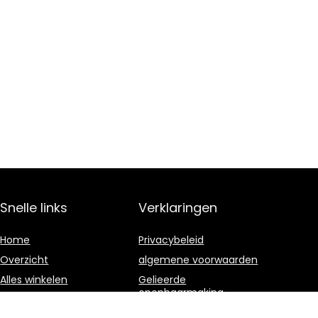
Snelle links
Verklaringen
Home
Privacybeleid
Overzicht
algemene voorwaarden
Alles winkelen
Gelieerde
openbaarmaking
Blogs