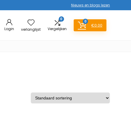
Nieuws en blogs lezen
0
0
€
0.00
Login
Vergelijken
verlanglijst