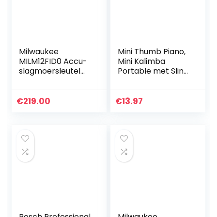
Milwaukee
Mini Thumb Piano,
MILM12FID0 Accu-
Mini Kalimba
slagmoersleutel
Portable met Sling
M12 FID-O 4933
voor Performance
4598 22, 12 V, rood
& zwart
€
219.00
€
13.97
Bosch Professional
Milwaukee