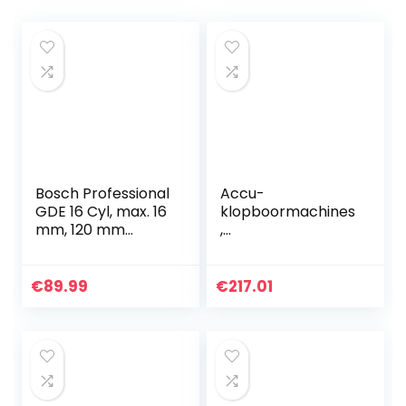
Bosch Professional
Accu-
GDE 16 Cyl, max. 16
klopboormachines
mm, 120 mm
,
Maximale
klopboormachines
boordiepte
, multifunctionele
elektrische
€
89.99
€
217.01
plectrums met
hoog vermogen
Elektrische…