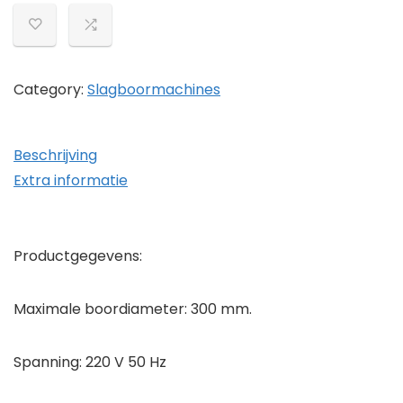
3200
W,
220
V,
Category:
Slagboormachines
850
omw/min,
Beschrijving
kernboor,
Extra informatie
verticale
diamant-
engineering-
Productgegevens:
boor,
eenvoudig
Maximale boordiameter: 300 mm.
boren…
hoeveelheid
Spanning: 220 V 50 Hz