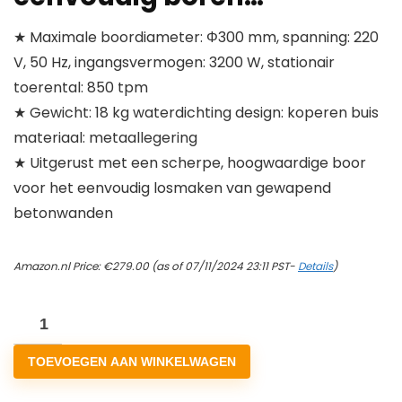
★ Maximale boordiameter: Φ300 mm, spanning: 220
V, 50 Hz, ingangsvermogen: 3200 W, stationair
toerental: 850 tpm
★ Gewicht: 18 kg waterdichting design: koperen buis
materiaal: metaallegering
★ Uitgerust met een scherpe, hoogwaardige boor
voor het eenvoudig losmaken van gewapend
betonwanden
Amazon.nl Price:
€
279.00
(as of 07/11/2024 23:11 PST-
Details
)
Kernboorset,
diameter
TOEVOEGEN AAN WINKELWAGEN
300
mm,