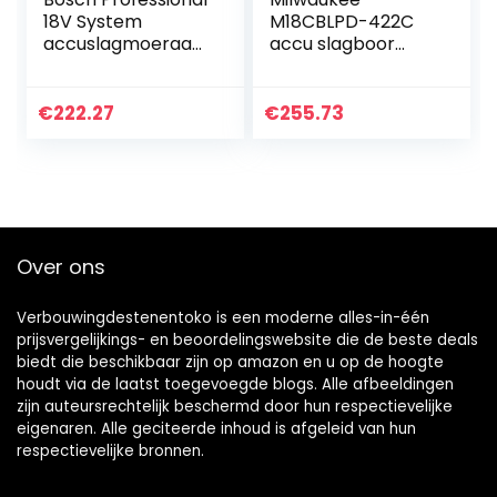
18V System
M18CBLPD-422C
accuslagmoeraan
accu slagboor
zetter GDX 18V-
accuschroevendra
200 C (max.
aier rood
draaimoment: 200
€
222.27
€
255.73
Nm, 1/4 inch-
binnenzeskant en
1/2 inch-
buitenvierkant,
Connect Ready,
zonder accu’s en
Over ons
oplader, in L-
BOXX)
Verbouwingdestenentoko is een moderne alles-in-één
prijsvergelijkings- en beoordelingswebsite die de beste deals
biedt die beschikbaar zijn op amazon en u op de hoogte
houdt via de laatst toegevoegde blogs. Alle afbeeldingen
zijn auteursrechtelijk beschermd door hun respectievelijke
eigenaren. Alle geciteerde inhoud is afgeleid van hun
respectievelijke bronnen.