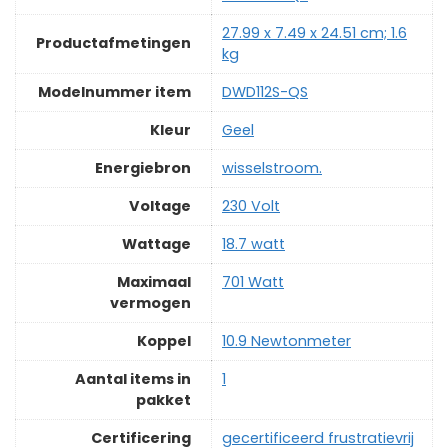
‎27.99 x 7.49 x 24.51 cm; 1.6
Productafmetingen
kg
Modelnummer item
‎DWD112S-QS
Kleur
‎Geel
Energiebron
‎wisselstroom.
Voltage
‎230 Volt
Wattage
‎18.7 watt
Maximaal
‎701 Watt
vermogen
Koppel
‎10.9 Newtonmeter
Aantal items in
‎1
pakket
Certificering
‎gecertificeerd frustratievrij