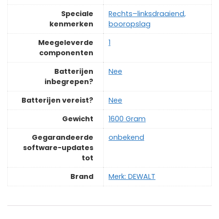
Speciale
‎Rechts–linksdraaiend,
kenmerken
booropslag
Meegeleverde
‎1
componenten
Batterijen
‎Nee
inbegrepen?
Batterijen vereist?
‎Nee
Gewicht
‎1600 Gram
Gegarandeerde
‎onbekend
software-updates
tot
Brand
Merk: DEWALT