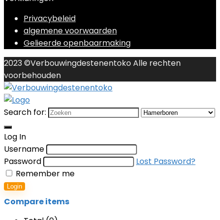
Privacybeleid
algemene voorwaarden
Gelieerde openbaarmaking
2023 ©Verbouwingdestenentoko Alle rechten
voorbehouden
Search for:
Log In
Username
Password
Lost Password?
Remember me
Login
Compare items