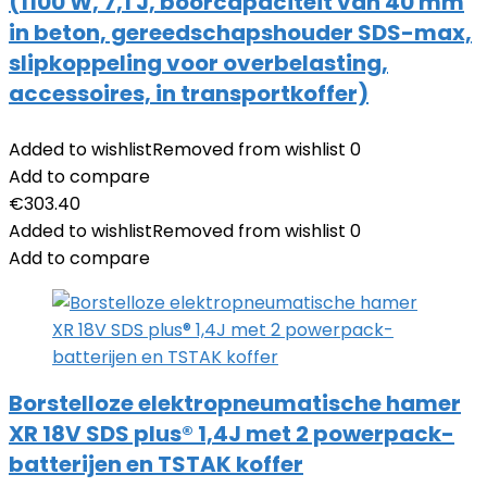
(1100 W, 7,1 J, boorcapaciteit van 40 mm
in beton, gereedschapshouder SDS-max,
slipkoppeling voor overbelasting,
accessoires, in transportkoffer)
Added to wishlist
Removed from wishlist
0
Add to compare
€
303.40
Added to wishlist
Removed from wishlist
0
Add to compare
Borstelloze elektropneumatische hamer
XR 18V SDS plus® 1,4J met 2 powerpack-
batterijen en TSTAK koffer