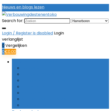
Nieuws en blogs lezen
Search for:
Login / Register is disabled
Login
verlanglijst
0
Vergelijken
0
€
0.00
Bladeren door rubrieken
Boorsets
Combinatieboren
Haakse boormachines
Hamerboren
Kernboren
Schroefboormachines
Slagboormachines