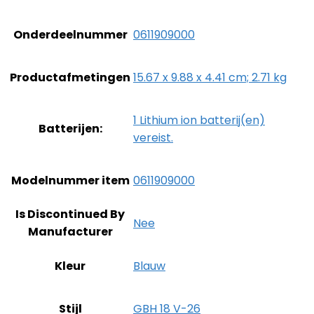
Onderdeelnummer
‎0611909000
Productafmetingen
‎15.67 x 9.88 x 4.41 cm; 2.71 kg
‎1 Lithium ion batterij(en)
Batterijen:
vereist.
Modelnummer item
‎0611909000
Is Discontinued By
‎Nee
Manufacturer
Kleur
‎Blauw
Stijl
‎GBH 18 V-26