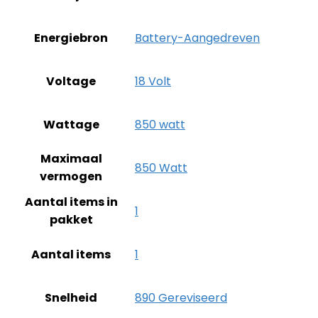
Energiebron
‎Battery-Aangedreven
Voltage
‎18 Volt
Wattage
‎850 watt
Maximaal
‎850 Watt
vermogen
Aantal items in
‎1
pakket
Aantal items
‎1
Snelheid
‎890 Gereviseerd