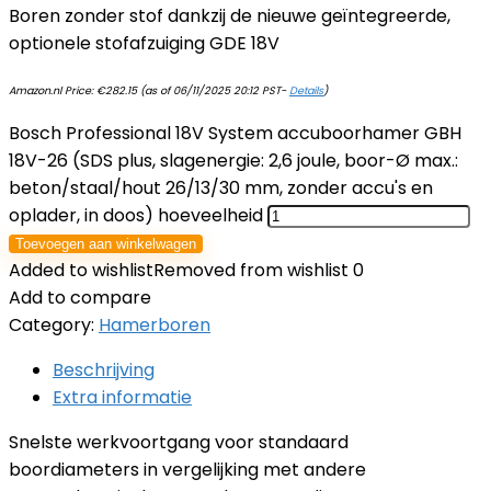
Boren zonder stof dankzij de nieuwe geïntegreerde,
optionele stofafzuiging GDE 18V
Amazon.nl Price:
€
282.15
(as of 06/11/2025 20:12 PST-
Details
)
Bosch Professional 18V System accuboorhamer GBH
18V-26 (SDS plus, slagenergie: 2,6 joule, boor-Ø max.:
beton/staal/hout 26/13/30 mm, zonder accu's en
oplader, in doos) hoeveelheid
Toevoegen aan winkelwagen
Added to wishlist
Removed from wishlist
0
Add to compare
Category:
Hamerboren
Beschrijving
Extra informatie
Snelste werkvoortgang voor standaard
boordiameters in vergelijking met andere