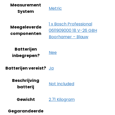
Measurement
‎Metric
System
‎1 x Bosch Professional
Meegeleverde
0611909000 18 V-26 GBH
componenten
Boorhamer – Blauw
Batterijen
‎Nee
inbegrepen?
Batterijen vereist?
‎Ja
Beschrijving
‎Not Included
batterij
Gewicht
‎2.71 Kilogram
Gegarandeerde