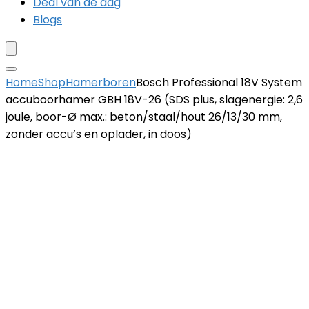
Deal van de dag
Blogs
Home
Shop
Hamerboren
Bosch Professional 18V System
accuboorhamer GBH 18V-26 (SDS plus, slagenergie: 2,6
joule, boor-Ø max.: beton/staal/hout 26/13/30 mm,
zonder accu’s en oplader, in doos)