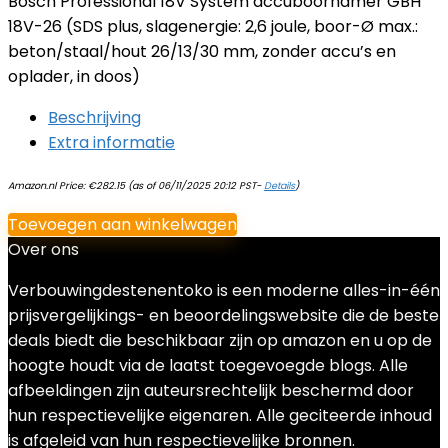
Bosch Professional 18V System accuboorhamer GBH
18V-26 (SDS plus, slagenergie: 2,6 joule, boor-Ø max.:
beton/staal/hout 26/13/30 mm, zonder accu’s en
oplader, in doos)
Beschrijving
Extra informatie
Amazon.nl Price:
€
282.15
(as of 06/11/2025 20:12 PST-
Details
)
Toevoegen aan winkelwagen
Over ons
Verbouwingdestenentoko is een moderne alles-in-één
prijsvergelijkings- en beoordelingswebsite die de beste
deals biedt die beschikbaar zijn op amazon en u op de
hoogte houdt via de laatst toegevoegde blogs. Alle
afbeeldingen zijn auteursrechtelijk beschermd door
hun respectievelijke eigenaren. Alle geciteerde inhoud
is afgeleid van hun respectievelijke bronnen.