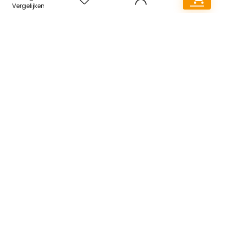
Vergelijken
Snelle links
Home
Overzicht
Alles winkelen
Blogs
Onze webshops
Adverteren
Verklaringen
Privacybeleid
algemene voorwaarden