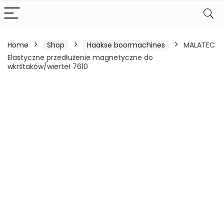
Home
Shop
Haakse boormachines
MALATEC
Elastyczne przedłużenie magnetyczne do
wkrštaków/wierteł 7610