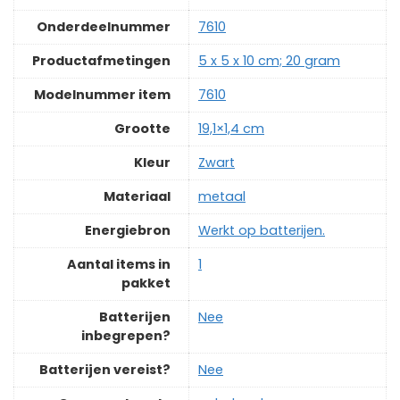
Onderdeelnummer
‎7610
Productafmetingen
‎5 x 5 x 10 cm; 20 gram
Modelnummer item
‎7610
Grootte
‎19,1×1,4 cm
Kleur
‎Zwart
Materiaal
‎metaal
Energiebron
‎Werkt op batterijen.
Aantal items in
‎1
pakket
Batterijen
‎Nee
inbegrepen?
Batterijen vereist?
‎Nee