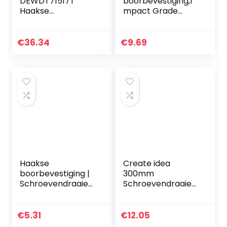
DEWDT71517T
boorbevestiging,I
Haakse
mpact Grade
torsieboorhulpstuk
Handgereedschap
, geel
Driver Sockets –
Buighoekhuls
€
36.34
€
9.69
Handgereedschap
voor
boormachines en…
Haakse
Create idea
boorbevestiging |
300mm
Schroevendraaier
Schroevendraaier
boorhulpstuk met
1/4 “Bit Houder
1/4-inch zeskant –
Boor Extension
Handgereedschap
Flexibele Slang
€
5.31
€
12.05
geschikt voor de
Connect As Tube