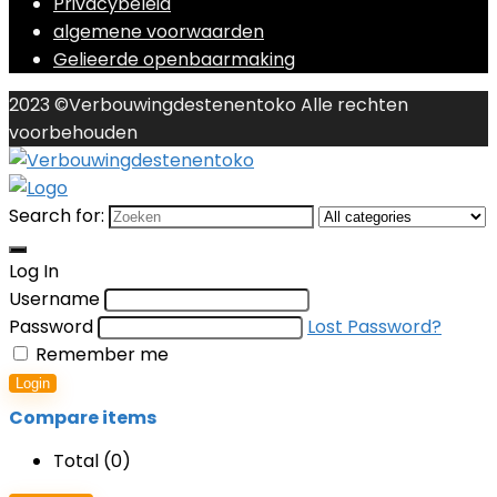
Privacybeleid
algemene voorwaarden
Gelieerde openbaarmaking
2023 ©Verbouwingdestenentoko Alle rechten
voorbehouden
Search for:
Log In
Username
Password
Lost Password?
Remember me
Login
Compare items
Total (
0
)