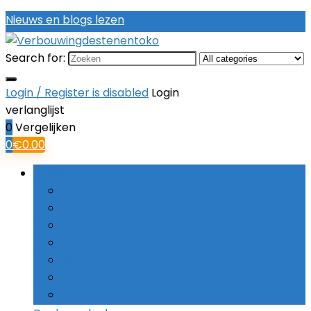
Nieuws en blogs lezen
Search for:
Login / Register is disabled
Login
verlanglijst
0
Vergelijken
0
€
0.00
Bladeren door rubrieken
Boorsets
Combinatieboren
Haakse boormachines
Hamerboren
Kernboren
Schroefboormachines
Slagboormachines