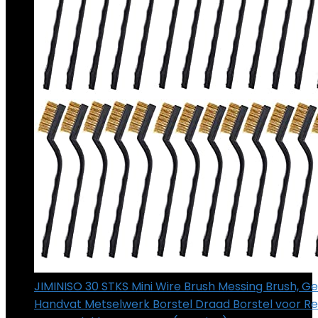
JIMINISO 30 STKS Mini Wire Brush Messing Brush, 
Handvat Metselwerk Borstel Draad Borstel voor Re