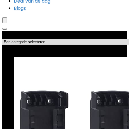
Deal van de dag
Blogs
Productcategorieën
Topdeals!!