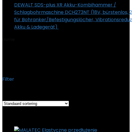
DEWALT SDS-plus XR Akku-Kombihammer /
Schlagbohrmaschine DCH273NT (18V, bürstenlos, 
für Bohranker/Befestigungslöcher, Vibrationsreduz
Akku & Ladegerät)
€
267.99
Home
Product Productafmetingen
‎5 x 5 x 10 cm; 20
gram
‎5 x 5 x 10 cm; 20 gram
Filter
Het enkele resultaat weergeven
Added to wishlist
Removed from wishlist
0
Add to compare