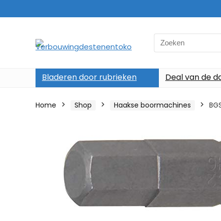
Search
for:
Bladeren door rubrieken
Deal van de d
Home
Shop
Haakse boormachines
BGS