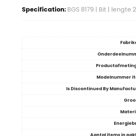
Specification:
BGS 8179 | Bit | lengt
Fabrik
Onderdeelnum
Productafmetin
Modelnummer i
Is Discontinued By Manufactu
Groo
Materi
Energieb
Aantal items in pak