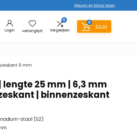
Nieuws en blogs lezen
0
0
€
0.00
Login
Vergelijken
verlanglijst
nenzeskant 6 mm
t | lengte 25 mm | 6,3 mm
nzeskant | binnenzeskant
adium-staal (S2)
 mm