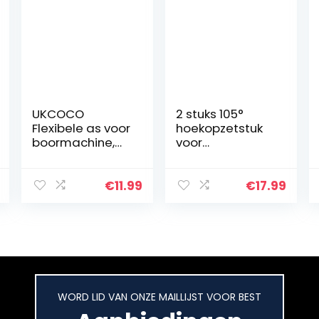
UKCOCO
2 stuks 105°
Flexibele as voor
hoekopzetstuk
boormachine,
voor
schroevendraai
accuschroeven
er, deur, 300
draaier-
mm, zwart
adapter, 3 stuks
€
11.99
€
17.99
1/4 zeskantige
schachtverlengs
tang, 1 stuks
flexibele
bithouder
verlenging, voor
elektrische
WORD LID VAN ONZE MAILLIJST VOOR BEST
boormachines