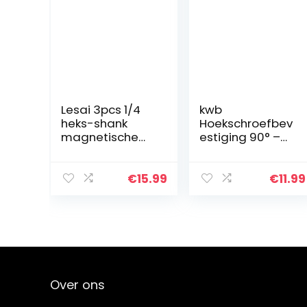
Lesai 3pcs 1/4
kwb
heks-shank
Hoekschroefbev
magnetische
estiging 90° –
boorverlenghou
snel wisselend
der, 1 stuks
met
haakse
magnetische
€
15.99
€
11.99
schroevendraai
1/4 inch opname
er
opzetadapter, 3
stuks
accuschroeven
draaier
steekmoeradap
Over ons
ter, zachte as
schroefverbindi