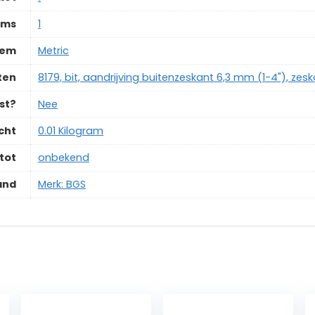
ems
‎1
tem
‎Metric
ten
‎8179, bit, aandrijving buitenzeskant 6,3 mm (1-4"), ze
st?
‎Nee
cht
‎0.01 Kilogram
tot
‎onbekend
and
Merk: BGS