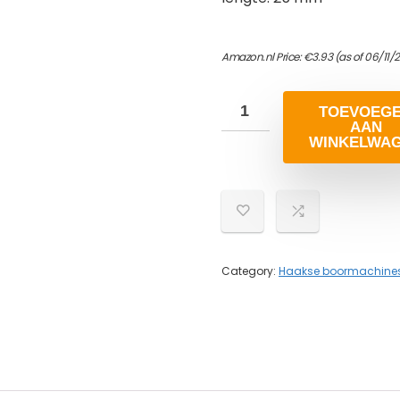
Amazon.nl Price:
€
3.93
(as of 06/11/
TOEVOEG
AAN
WINKELWA
Category:
Haakse boormachine