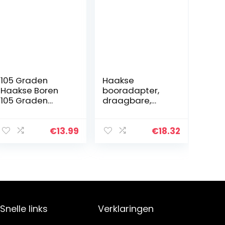
105 Graden
Haakse
Haakse Boren
booradapter,
105 Graden
draagbare,
Stalen Haakse
handige haakse
Snel
boorbevestiging
Verwisselbare
, boren voor
€
13.99
€
18.32
Zeskantschacht
gereedschapski
Hoek Boor
st Elektrische
Zeskant Schacht
boormachines
Haakse…
Haakse
boormachine
Snelle links
Verklaringen