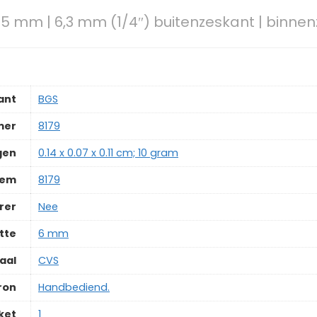
e 25 mm | 6,3 mm (1/4″) buitenzeskant | binn
ant
‎BGS
mer
‎8179
gen
‎0.14 x 0.07 x 0.11 cm; 10 gram
tem
‎8179
rer
‎Nee
tte
‎6 mm
aal
‎CVS
ron
‎Handbediend.
ket
‎1