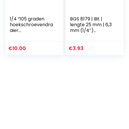
1/4 “105 graden
BGS 8179 | Bit |
hoekschroevendra
lengte 25 mm | 6,3
aier
mm (1/4″)
Verlengingsboren
buitenzeskant |
Magnetische
binnenzeskant 6
inbussleutelhouder
mm
€
10.00
€
3.93
Adapter
Elektrische boor
Handmoersleutel
voor strakke
hoekwerkruimte