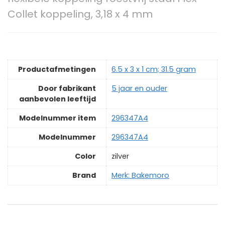
Collet koppeling, 3,18 x 4 mm
Productafmetingen
‎6.5 x 3 x 1 cm; 31.5 gram
Door fabrikant
‎5 jaar en ouder
aanbevolen leeftijd
Modelnummer item
‎296347A4
Modelnummer
‎296347A4
Color
‎zilver
Brand
Merk: Bakemoro