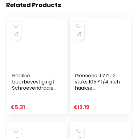
Related Products
Haakse
Genneric JIZZU 2
boorbevestiging |
stuks 105 ° 1/4 inch
Schroevendraaier
haakse
boorhulpstuk met
booradapter met
1/4-inch zeskant –
zeskantschacht
Handgereedschap
schroevendraaier
€
5.31
€
12.19
geschikt voor de
schuine
meeste
boorverlengbithou
boormachines en
der voor Power
dopsleutels
Boorgereedschap,
Verlengaccessoire
haakse