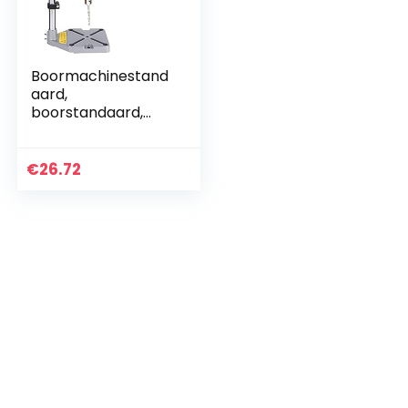
Boormachinestand
aard,
boorstandaard,
standaard voor
boormachine,
staande
€
26.72
boormachine,
houder,
tafelboormachine,
houder, mobiele
boorstandaard