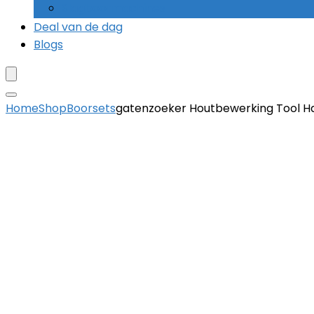
Slagboormachines
Deal van de dag
Blogs
Home
Shop
Boorsets
gatenzoeker Houtbewerking Tool H