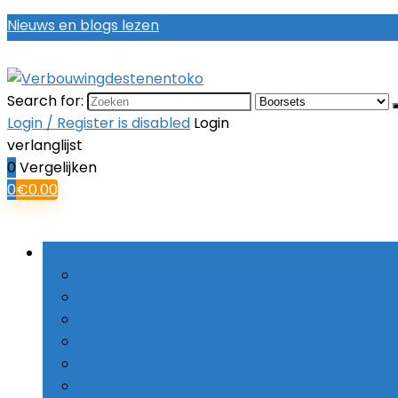
Nieuws en blogs lezen
Search for:
Login / Register is disabled
Login
verlanglijst
0
Vergelijken
0
€
0.00
Bladeren door rubrieken
Boorsets
Combinatieboren
Haakse boormachines
Hamerboren
Kernboren
Schroefboormachines