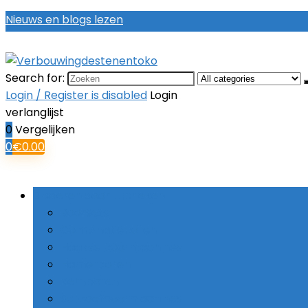
Nieuws en blogs lezen
Search for:
Login / Register is disabled
Login
verlanglijst
0
Vergelijken
0
€
0.00
Bladeren door rubrieken
Boorsets
Combinatieboren
Haakse boormachines
Hamerboren
Kernboren
Schroefboormachines