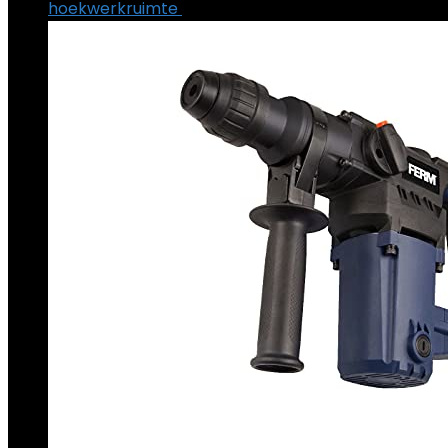
hoekwerkruimte
€
10.00