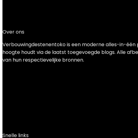
Added to wishlist
Removed from wishlist
0
Add to compare
€
5.99
Over ons
Verbouwingdestenentoko is een moderne alles-in-één pri
hoogte houdt via de laatst toegevoegde blogs. Alle afbee
van hun respectievelijke bronnen.
Snelle links