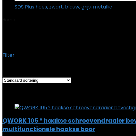
SDS Plus hoes, zwart, blauw, grijs, metallic
€
59.95
Home
Product Onderdeelnummer
‎WD4946
‎WD4946
Filter
Het enkele resultaat weergeven
Added to wishlist
Removed from wishlist
0
Add to compare
QWORK 105 ° haakse schroevendraaier beve
multifunctionele haakse boor