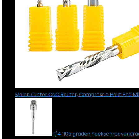
Molen Cutter CNC Router, Compressie Hout End Mill
1/4 "105 graden hoekschroevendraa