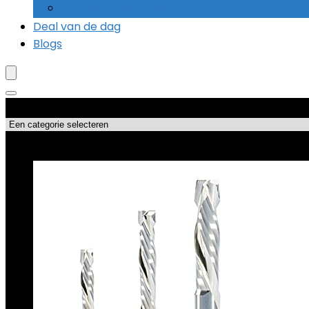
Slagboormachines
Deal van de dag
Blogs
Productcategorieën
Topdeals!!