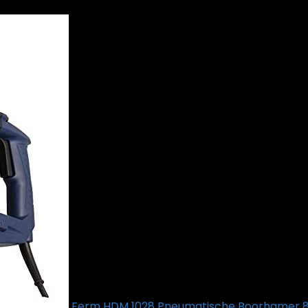
Ferm HDM 1028 Pneumatische Boorhamer 850W