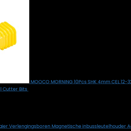
MOOCO MORNING 10Pcs SHK 4mm CEL 12-32m
 Cutter Bits
€
53.03
ier Verlengingsboren Magnetische inbussleutelhouder A