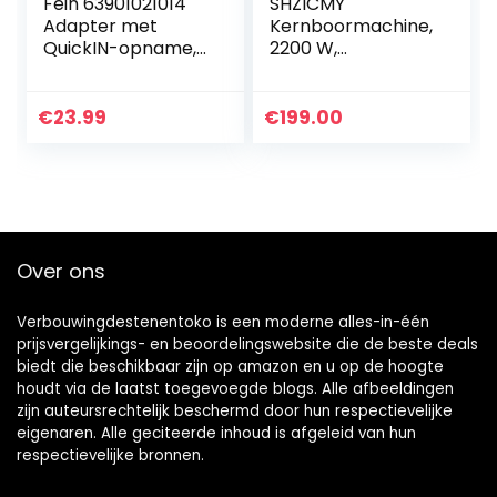
Fein 63901021014
SHZICMY
Adapter met
Kernboormachine,
QuickIN-opname,
2200 W,
grijs
Nat-/Droogdiama
ntboor, 180 mm,
1200 rpm,
€
23.99
€
199.00
Waterdicht
Ontwerp, 220 V, 50
Hz
Over ons
Verbouwingdestenentoko is een moderne alles-in-één
prijsvergelijkings- en beoordelingswebsite die de beste deals
biedt die beschikbaar zijn op amazon en u op de hoogte
houdt via de laatst toegevoegde blogs. Alle afbeeldingen
zijn auteursrechtelijk beschermd door hun respectievelijke
eigenaren. Alle geciteerde inhoud is afgeleid van hun
respectievelijke bronnen.