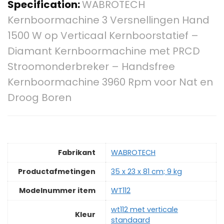
Specification:
WABROTECH
Kernboormachine 3 Versnellingen Hand
1500 W op Verticaal Kernboorstatief –
Diamant Kernboormachine met PRCD
Stroomonderbreker – Handsfree
Kernboormachine 3960 Rpm voor Nat en
Droog Boren
Fabrikant
‎WABROTECH
Productafmetingen
‎35 x 23 x 81 cm; 9 kg
Modelnummer item
‎WT112
‎wt112 met verticale
Kleur
standaard