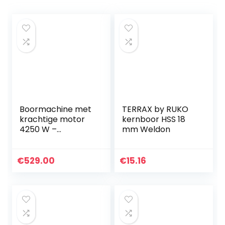
Boormachine met
TERRAX by RUKO
krachtige motor
kernboor HSS 18
4250 W –
mm Weldon
kernboormachine
max. 580 rpm –
boordiameter
€
529.00
€
15.16
max. FI 255 mm –
kernboor STAKO
ST255_S –
kernboormachine
s voor gebruik met
diamantboor