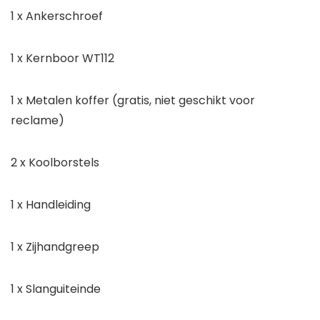
1 x Ankerschroef
1 x Kernboor WT112
1 x Metalen koffer (gratis, niet geschikt voor
reclame)
2 x Koolborstels
1 x Handleiding
1 x Zijhandgreep
1 x Slanguiteinde