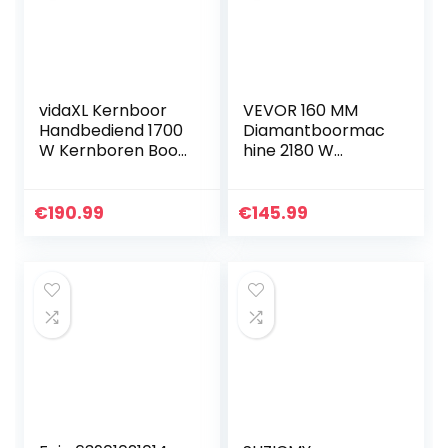
vidaXL Kernboor
VEVOR 160 MM
Handbediend 1700
Diamantboormac
W Kernboren Boor
hine 2180 W
Boren
Diamant Percussie
Gereedschap
Kernboor Nat &
Handboor
Droog Handheld
€
190.99
€
145.99
Diamantboormac
hine Heavy Duty…