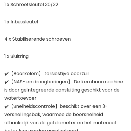
1 x Schroefsleutel 30/32
1 x Inbussleutel
4 x Stabiliserende schroeven
1 x Sluitring
✔️【Boorkolom】 torsiestijve boorzuil
✔️【NAS- en droogboringen】 De kernboormachine
is door geïntegreerde aansluiting geschikt voor de
watertoevoer
✔️【Snelheidscontrole】beschikt over een 3-
versnellingsbak, waarmee de boorsnelheid
afhankelijk van de gatdiameter en het materiaal
beter kan worden geselecteerd