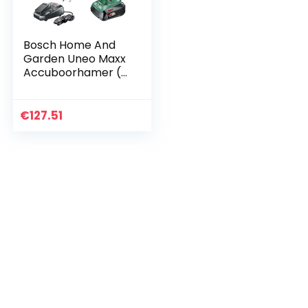
Bosch Home And
Garden Uneo Maxx
Accuboorhamer (1
Accu, 18V-Systeem,
In Draagkoffer,
Zwart/Groen)
€
127.51