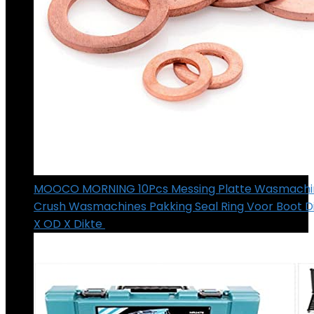
MOOCO MORNING 10Pcs Messing Platte Wasmachi
Crush Wasmachines Pakking Seal Ring Voor Boot D
X OD X Dikte
€
16.81