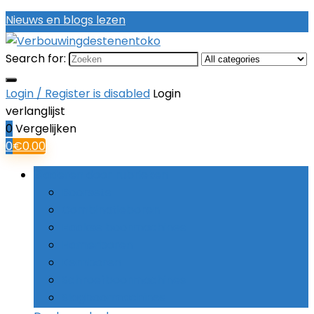
Nieuws en blogs lezen
Search for:
Login / Register is disabled
Login
verlanglijst
0
Vergelijken
0
€
0.00
Bladeren door rubrieken
Boorsets
Combinatieboren
Haakse boormachines
Hamerboren
Kernboren
Schroefboormachines
Slagboormachines