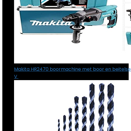
Makita HR2470 boormachine met boor en beitelset
V
€
150.88