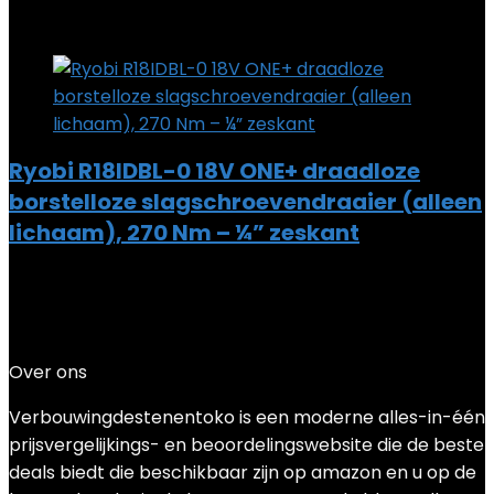
Add to compare
Ryobi R18IDBL-0 18V ONE+ draadloze
borstelloze slagschroevendraaier (alleen
lichaam), 270 Nm – ¼” zeskant
Added to wishlist
Removed from wishlist
0
Add to compare
€
160.13
Over ons
Verbouwingdestenentoko is een moderne alles-in-één
prijsvergelijkings- en beoordelingswebsite die de beste
deals biedt die beschikbaar zijn op amazon en u op de