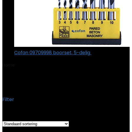
Cofan 09709998 boorset, 5-delig
€
18.66
Home
Product Modelnummer item
‎R18IDBL-0
‎R18IDBL-0
Filter
Het enkele resultaat weergeven
Added to wishlist
Removed from wishlist
0