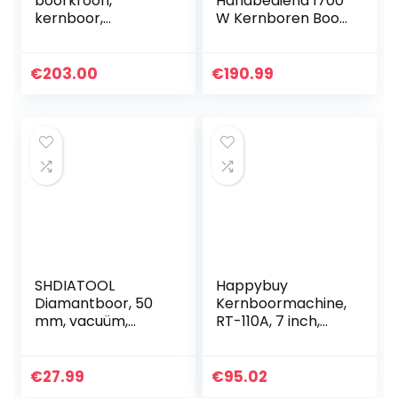
boorkroon,
Handbediend 1700
kernboor,
W Kernboren Boor
natboorkroon,
Boren
droog boren, 180
Gereedschap
mm, 1200
Handboor
€
203.00
€
190.99
omw/min
SHDIATOOL
Happybuy
Diamantboor, 50
Kernboormachine,
mm, vacuüm,
RT-110A, 7 inch,
gesoldeerd, met
diamantboormach
schroefdraad M14,
ine, kernboor, nat,
voor droog boren
droogboor, 2280
€
27.99
€
95.02
van porselein,
W, 220 V,