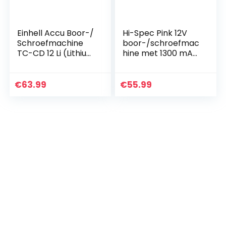
Einhell Accu Boor-/
Hi-Spec Pink 12V
Schroefmachine
boor-/schroefmac
TC-CD 12 Li (Lithium
hine met 1300 mAh
Ion, 12 V, 1,3 Ah, 2
lithium-ion batterij,
snelheden, 20 Nm,
twee
afneembare
snelheidsinstellinge
€
63.99
€
55.99
boorkop, LED-licht,
n en 15 Nm koppel.
lader, koffer)
Schakelaar voor
snelheidsinstelling
en LED-lampje