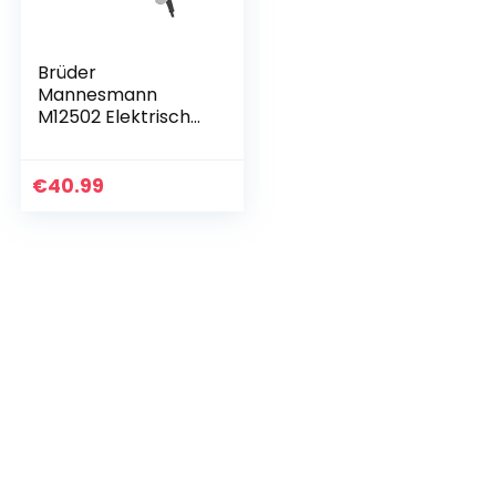
Brüder
Mannesmann
M12502 Elektrische
boorschroevendra
aier, met
draaimomentvoork
€
40.99
euze