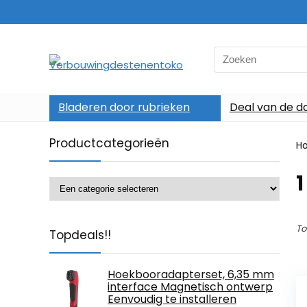
Search
for:
Bladeren door rubrieken
Deal van de d
Productcategorieën
H
‎1
To
Topdeals!!
Hoekbooradapterset, 6,35 mm
interface Magnetisch ontwerp
Eenvoudig te installeren