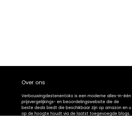
Over ons
Verbouwingdestenentoko is een moderne alles-in-één
prijsvergelijkings- en beoordelingswebsite die de
beste deals biedt die beschikbaar zijn op amazon en u
op de hoogte houdt via de laatst toegevoegde blogs.
Alle afbeeldingen zijn auteursrechtelijk beschermd
door hun respectievelijke eigenaren. Alle geciteerde
inhoud is afgeleid van hun respectievelijke bronnen.