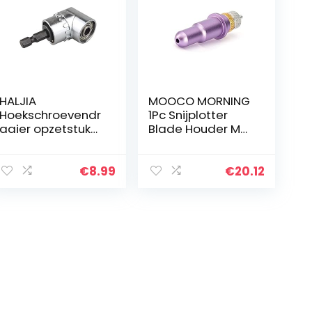
HALJIA
MOOCO MORNING
Hoekschroevendr
1Pc Snijplotter
aaier opzetstuk
Blade Houder Mes
adapter met 1/4
Houder Mini Vinyl
inch 105 graden
Cutter Cutok voor
snelwissel- en
DC240 Mini
€
8.99
€
20.12
magnetische
Desktop
bithouder,
Draagbare
hoekschroevendr
Snijden papier
aaier
Plotter
hoektransmissie