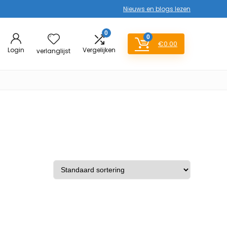
Nieuws en blogs lezen
0
0
€
0.00
Login
Vergelijken
verlanglijst