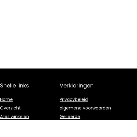
Snelle links
Verklaringen
Home
Privacybeleid
Overzicht
algemene voorwaarden
Alles winkelen
Gelieerde
openbaarmaking
Blogs
Onze webshops