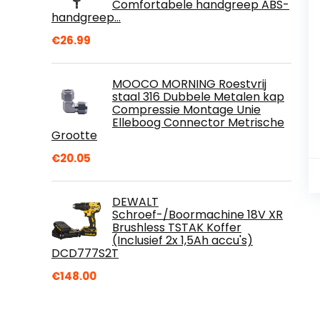
Comfortabele handgreep ABS-
handgreep…
€
26.99
MOOCO MORNING Roestvrij
staal 316 Dubbele Metalen kap
Compressie Montage Unie
Elleboog Connector Metrische
Grootte
€
20.05
DEWALT
Schroef-/Boormachine 18V XR
Brushless TSTAK Koffer
(Inclusief 2x 1,5Ah accu's)
DCD777S2T
€
148.00