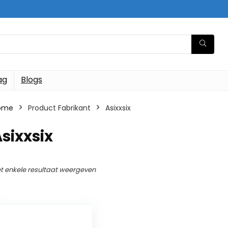
ag
Blogs
ome
Product Fabrikant
‎Asixxsix
Asixxsix
t enkele resultaat weergeven