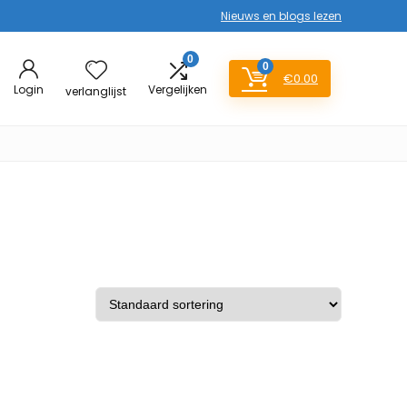
Nieuws en blogs lezen
0
0
€
0.00
Login
Vergelijken
verlanglijst