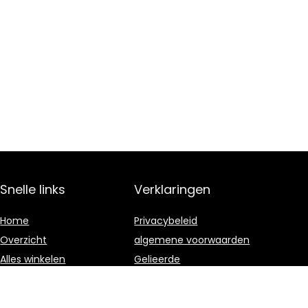
Snelle links
Verklaringen
Home
Privacybeleid
Overzicht
algemene voorwaarden
Alles winkelen
Gelieerde
openbaarmaking
Blogs
Onze webshops