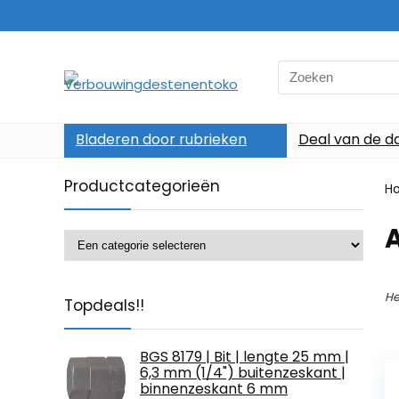
Search
for:
Bladeren door rubrieken
Deal van de d
Productcategorieën
H
‎
He
Topdeals!!
BGS 8179 | Bit | lengte 25 mm |
6,3 mm (1/4") buitenzeskant |
binnenzeskant 6 mm