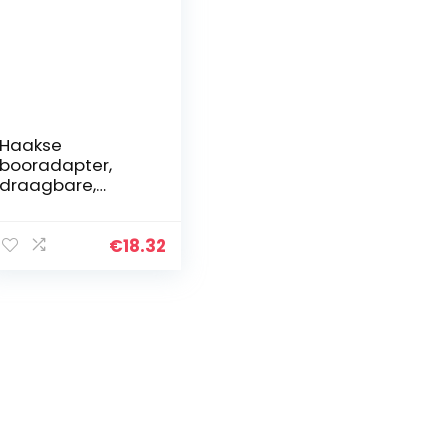
Haakse
booradapter,
draagbare,
handige haakse
boorbevestiging,
boren voor
€
18.32
gereedschapskist
Elektrische
boormachines
Haakse
boormachine