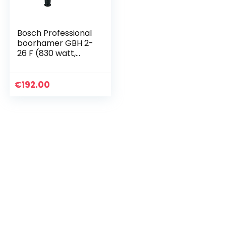
Bosch Professional
boorhamer GBH 2-
26 F (830 watt,
wisselboorhouder
SDS plus,
slagenergie: 2,7 J, in
€
192.00
koffer)