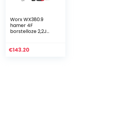
Worx WX380.9
hamer 4F
borstelloze 2,2J
20V S/Bat, 20V
€
143.20