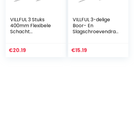
VILLFUL 3 Stuks
VILLFUL 3-delige
400mm Flexibele
Boor- En
Schacht
Slagschroevendraa
Verlengstuk Boor-
ierset Met
slagschroevendraa
Ratelschroevendra
ier
aier 300 Mm
€
20.19
€
15.19
Ratelschroevendra
Verlengstuk
aier Gemaakt Van
Universele
Metaal Voor
Verbindingsstang
Gebruik
Voor
Computerbehuizin
gen En Elektrische
Kasten