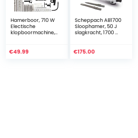
Hamerboor, 710 W
Scheppach AB1700
Electische
Sloophamer, 50 J
klopboormachine,
slagkracht, 1700 W
13 mm metalen
vermogen, 2000
boorkop, 0-3300
slagen/min, 390
RPM, krachtige
mm punt- en
€
49.99
€
175.00
boormachine met
platte beitel incl.
variabele snelheid
metalen
voor boren in staal..
transportkoffer