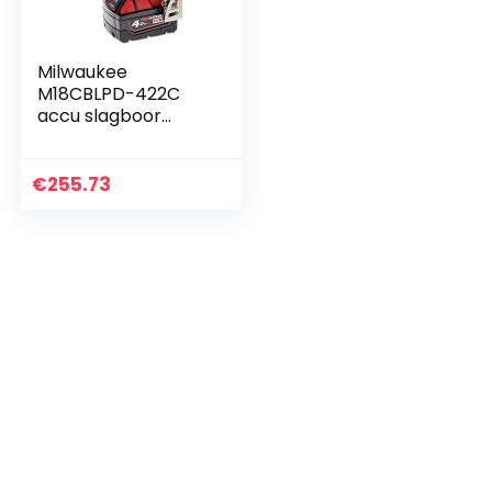
Milwaukee
M18CBLPD-422C
accu slagboor
accuschroevendra
aier rood
€
255.73