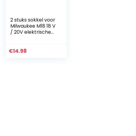
2 stuks sokkel voor
Milwaukee M18 18 V
/ 20V elektrische
machine
wandbevestigingen
(rood))
€
14.98