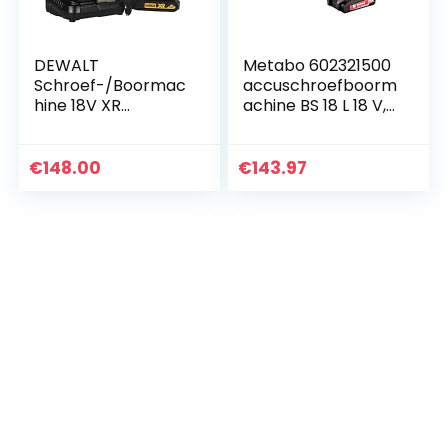
DEWALT
Metabo 602321500
Schroef-/Boormac
accuschroefboorm
hine 18V XR
achine BS 18 L 18 V,
Brushless TSTAK
2 x 2Ah Li-Ion
Koffer (Inclusief 2x
accu’s, incl.
1,5Ah accu’s)
oplader, in koffer,
€
148.00
€
143.97
DCD777S2T
max. koppel: 25Nm
(zacht) / 50Nm
(hard), boor-Ø:
10mm (staal) /
20mm (zachthout)