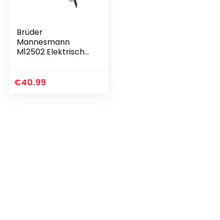
Brüder
Mannesmann
M12502 Elektrische
boorschroevendra
aier, met
draaimomentvoork
€
40.99
euze