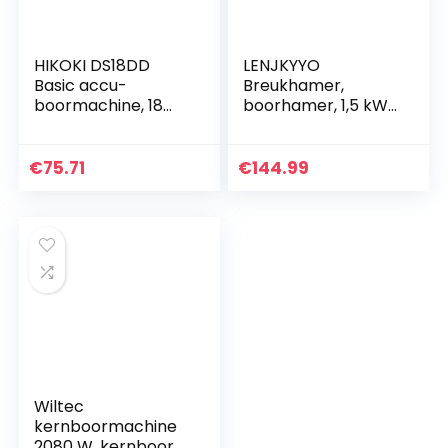
HIKOKI DS18DD
LENJKYYO
Basic accu-
Breukhamer,
boormachine, 18
boorhamer, 1,5 kW,
V,Geel/Zwart
30 J betonhamer,
slaghamer,
puntzeitel geschikt
€
75.71
€
144.99
voor het malen van
beton voor…
Wiltec
kernboormachine
2080 W, kernboor