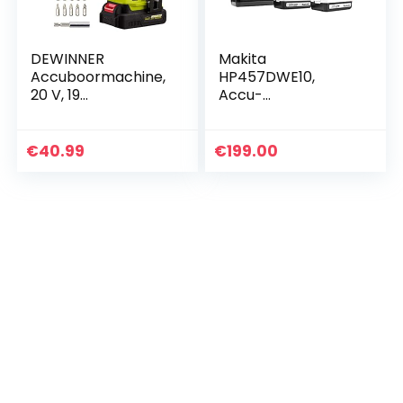
DEWINNER
Makita
Accuboormachine,
HP457DWE10,
20 V, 19
Accu-
koppelinstellingen,
Slagboorschroeven
2 snelheden, led-
draaierset, Incl. 74-
indicator, 2 Ah accu
Delig Accessoires,
€
40.99
€
199.00
+ 17 stuks
Blauw
accessoires…