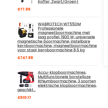
Koffer, Zwart/Groen)
€
77.99
WABROTECH WT55DM
Professionele
magneetboormachine met
laag profiel, 1900 W, universele
magnetische boormachine, instelbare
kernboormachine, magneetboormachine
voor staal, kernboormachine 8,5 kg
€
747.99
Accu-klopboormachines,
Multifunctionele borstelloze
lithiumboormachine, 3 soorten
elektrische klopboormachines,
geschikt…
€
510.17