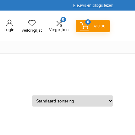
Nieuws en blogs lezen
0
0
€
0.00
Login
Vergelijken
verlanglijst