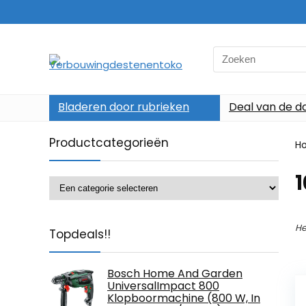
Search
for:
Bladeren door rubrieken
Deal van de d
Productcategorieën
H
‎
He
Topdeals!!
Bosch Home And Garden
UniversalImpact 800
Klopboormachine (800 W, In