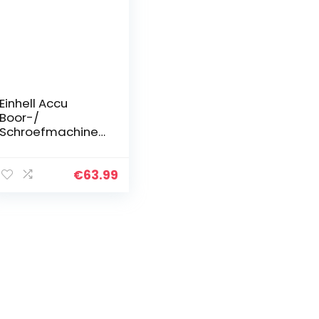
Einhell Accu
Boor-/
Schroefmachine
TC-CD 12 Li
(Lithium Ion, 12 V,
1,3 Ah, 2
€
63.99
snelheden, 20 Nm,
afneembare
boorkop, LED-licht,
lader, koffer)