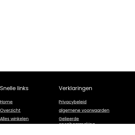
Snelle links
Verklaringen
Home
Privacybeleid
Overzicht
algemene voorwaarden
Alles winkelen
Gelieerde
openbaarmaking
Blogs