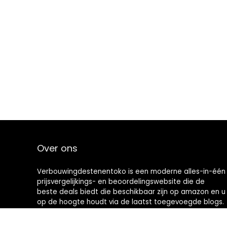
Over ons
Verbouwingdestenentoko is een moderne alles-in-één
prijsvergelijkings- en beoordelingswebsite die de
beste deals biedt die beschikbaar zijn op amazon en u
op de hoogte houdt via de laatst toegevoegde blogs.
Alle afbeeldingen zijn auteursrechtelijk beschermd
door hun respectievelijke eigenaren. Alle geciteerde