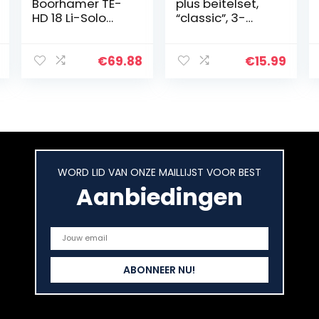
Boorhamer TE-
plus beitelset,
HD 18 Li-Solo
“classic”, 3-
Power X-
delig
Change (Li-Ion,
(628412000),
18 V, 1.2 J,
voor alle
€
69.88
€
15.99
Boorcapaciteit
boorhamers
In Beton 12 Mm,
met SDS-plus
Sds Plus
opname
Opname, Led
Verlichting,
Zonder Accu En
Lader), Zwart,
WORD LID VAN ONZE MAILLIJST VOOR BEST
Rood
Aanbiedingen