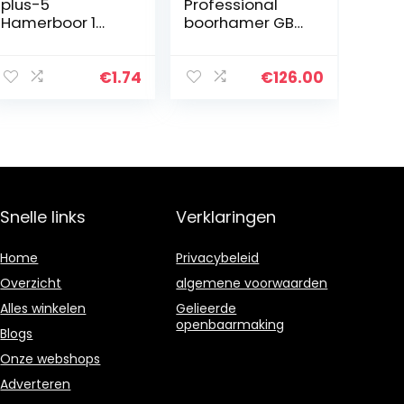
plus-5
Professional
Hamerboor 1
boorhamer GBH
stuks. 6 mm x
2-21 (met SDS
165 mm zilver
plus, incl. 3x boor
SDS plus (6/8/10
€
1.74
€
126.00
mm), extra
handgreep,
machinedoek,
diepteaanslag,
in opbergkoffer)
Snelle links
Verklaringen
Home
Privacybeleid
Overzicht
algemene voorwaarden
Alles winkelen
Gelieerde
openbaarmaking
Blogs
Onze webshops
Adverteren