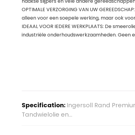
haakse slijpers en vele andere gereedschappen
OPTIMALE VERZORGING VAN UW GEREEDSCHAP: Met 
alleen voor een soepele werking, maar ook voo
IDEAAL VOOR IEDERE WERKPLAATS: De smeerolie v
industriële onderhoudswerkzaamheden. Geen en
Specification:
Ingersoll Rand Premi
Tandwielolie en…