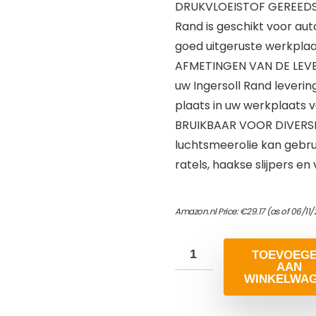
DRUKVLOEISTOF GEREEDSCH
Rand is geschikt voor au
goed uitgeruste werkpla
AFMETINGEN VAN DE LEVER
uw Ingersoll Rand levering 
plaats in uw werkplaats v
BRUIKBAAR VOOR DIVERSE
luchtsmeerolie kan gebr
ratels, haakse slijpers 
Amazon.nl Price:
€
29.17
(as of 06/11
TOEVOEG
AAN
WINKELWA