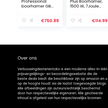
Professional
Plus Boorhamer,
boorhamer GBH
1500 W, 7Joule
8-45 DV (1500
afbreekhamer, 6
watt, boor-Ø in
variabele
beton met
snelheid 0-920
€
750.89
€
114.99
hamerboren: 12-
omw/min met 4
45 mm,
functies, anti-
slagenergie
vibratie controle
max.: 12,5 J, SDS
en
max, incl.
veiligheidskopp
vettube, extra
eling, 32 mm
handgreep, in
boorvermogen
Over ons
koffer)
in beton
Verbouwingdestenentoko is een moderne alles-in-één
prijsvergelijkings- en beoordelingswebsite die de
beste deals biedt die beschikbaar zijn op amazon en u
op de hoogte houdt via de laatst toegevoegde blogs.
Alle afbeeldingen zijn auteursrechtelijk beschermd
door hun respectievelijke eigenaren. Alle geciteerde
inhoud is afgeleid van hun respectievelijke bronnen.