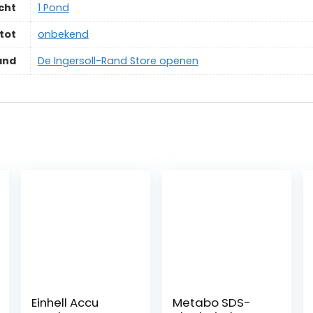
cht
‎1 Pond
tot
‎onbekend
and
De Ingersoll-Rand Store openen
Einhell Accu
Metabo SDS-