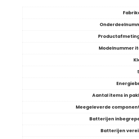
Fabrik
Onderdeelnum
Productafmetin
Modelnummer i
Kl
S
Energieb
Aantal items in pak
Meegeleverde componen
Batterijen inbegrep
Batterijen verei