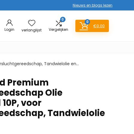
Nieuws en blogs lezen
0
0
€
0.00
Login
Vergelijken
verlanglijst
rsluchtgereedschap, Tandwielolie en…
nd Premium
eedschap Olie
10P, voor
eedschap, Tandwielolie