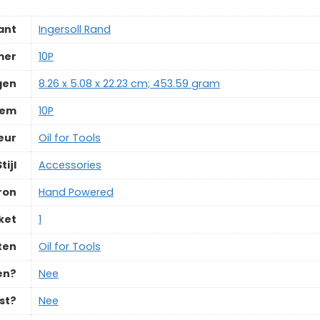
ant
‎Ingersoll Rand
mer
‎10P
gen
‎8.26 x 5.08 x 22.23 cm; 453.59 gram
tem
‎10P
eur
‎Oil for Tools
tijl
‎Accessories
ron
‎Hand Powered
ket
‎1
ten
‎Oil for Tools
en?
‎Nee
st?
‎Nee