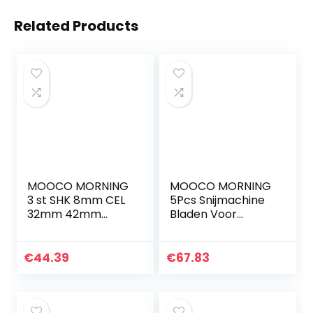
Related Products
MOOCO MORNING
MOOCO MORNING
3 st SHK 8mm CEL
5Pcs Snijmachine
32mm 42mm
Bladen Voor
52mm Enkele Fluit
Sinajet Digitale
CNC Router Bits
Systeem SINAJET
Een Fluit Spiraal
Cutter Mes Foto
€
44.39
€
67.83
End Mills Carbide
Doek Wit Canvas
Frees Cutter
Fotografische
Spiraal PVC Cutter
Papier Banner KT
Board PVC Acryl