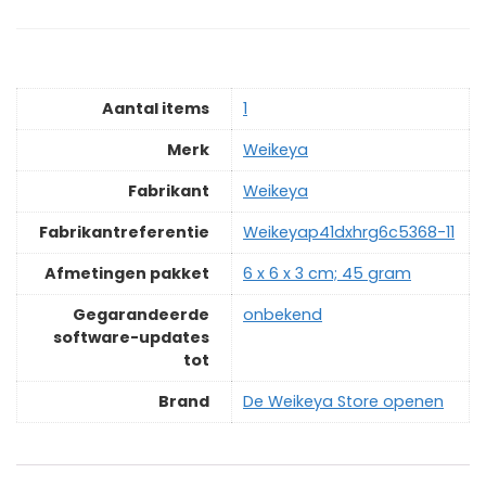
Aantal items
‎1
Merk
‎Weikeya
Fabrikant
‎Weikeya
Fabrikantreferentie
‎Weikeyap41dxhrg6c5368-11
Afmetingen pakket
‎6 x 6 x 3 cm; 45 gram
Gegarandeerde
‎onbekend
software-updates
tot
Brand
De Weikeya Store openen