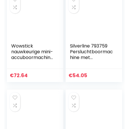
Wowstick
Silverline 793759
nauwkeurige mini-
Persluchtboormac
accuboormachine,
hine met
elektrische
rechts-/linksloop
voedingsgeleider
10 mm
naar ontwerp van
€
72.64
€
54.05
de oplaadbare
pen, 280 mAh, met
8 accessoires