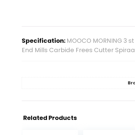
Specification:
MOOCO MORNING 3 st S
End Mills Carbide Frees Cutter Spira
Br
Related Products