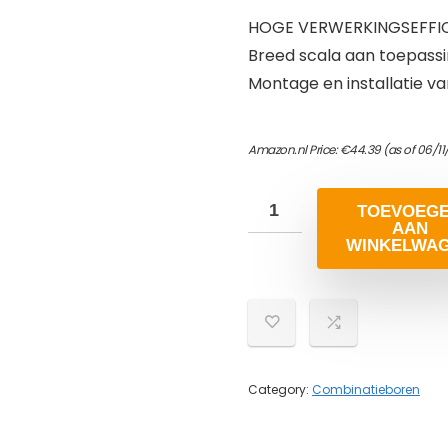
HOGE VERWERKINGSEFFICI
Breed scala aan toepass
Montage en installatie va
Amazon.nl Price:
€
44.39
(as of 06/11
TOEVOEG
AAN
WINKELWA
Category:
Combinatieboren