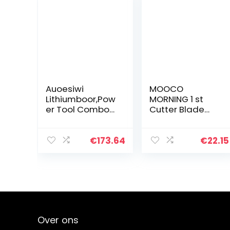
Auoesiwi
MOOCO
Lithiumboor,Pow
MORNING 1 st
er Tool Combo
Cutter Blade
Kits,Professione
Houder C1 C2 C3
el Huishoudelijk
Cameo 4
Huis Tool Kit Set
Portret 2 Portret
€
173.64
€
22.15
met DIY Hand
3 Voor silhouet
Tool Kits voor…
cameee+1 st 60
Matched Roland
blade Snijplotter
Over ons