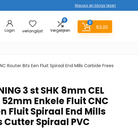
Nieuws en blogs lezen
0
0
€
0.00
Login
Vergelijken
verlanglijst
ter Bits Een Fluit Spiraal End Mills Carbide Frees
NG 3 st SHK 8mm CEL
2mm Enkele Fluit CNC
n Fluit Spiraal End Mills
 Cutter Spiraal PVC