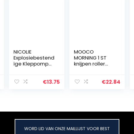
NICOLIE
MOOCO
Explosiebestend
MORNING 1 ST
ige Kleppomp
knijpen roller
Elektrische Hoge
assemblage
Druk voor YONG
druk rubber
HENG 30MPa
Koper Core
€
13.75
€
22.84
Luchtcompresso
rollers voor Liyu
r
Vinyl cutter
snijplotter
Vervanging
Onderdeel
WORD LID VAN ONZE MAILLIJST VOOR BEST