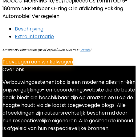
MOOCO MORNING 10/50/100pieces CS 1.9mm OD 5-
180mm NBR Rubber O-ring Olie afdichting Pakking
Automobiel Verzegelen
Beschrijving
Extra informatie
Amazon.nl Price:
€
18.85
(as of 26/09/2025 12:21 PST-
Details
)
Toevoegen aan winkelwagen
Over ons
Verbouwingdestenentoko is een moderne alles-in-één
prijsvergelijkings- en beoordelingswebsite die de beste
deals biedt die beschikbaar zijn op amazon en u op de
hoogte houdt via de laatst toegevoegde blogs. Alle
afbeeldingen zijn auteursrechtelijk beschermd door
hun respectievelijke eigenaren. Alle geciteerde inhoud
is afgeleid van hun respectievelijke bronnen.