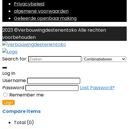
Privacybeleid
algemene voorwaarden
Gelieerde openbaarmaking
2023 ©Verbouwingdestenentoko Alle rechten
voorbehouden
Search for:
Log In
Username
Password
Lost Password?
Remember me
Login
Compare items
Total (
0
)