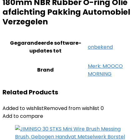
180mm NBR Rubber O-ring Olie
afdichting Pakking Automobiel
Verzegelen
Gegarandeerde software-
‎onbekend
updates tot
Merk: MOOCO
Brand
MORNING
Related Products
Added to wishlist
Removed from wishlist
0
Add to compare