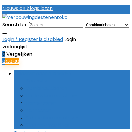
Nieuws en blogs lezen
Search for:
Login / Register is disabled
Login
verlanglijst
0
Vergelijken
0
€
0.00
Bladeren door rubrieken
Boorsets
Combinatieboren
Haakse boormachines
Hamerboren
Kernboren
Schroefboormachines
Slagboormachines