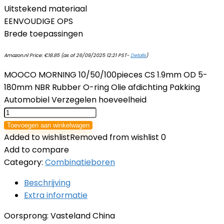
Uitstekend materiaal
EENVOUDIGE OPS
Brede toepassingen
Amazon.nl Price:
€
18.85
(as of 26/09/2025 12:21 PST-
Details
)
MOOCO MORNING 10/50/100pieces CS 1.9mm OD 5-
180mm NBR Rubber O-ring Olie afdichting Pakking
Automobiel Verzegelen hoeveelheid
Toevoegen aan winkelwagen
Added to wishlist
Removed from wishlist
0
Add to compare
Category:
Combinatieboren
Beschrijving
Extra informatie
Oorsprong: Vasteland China