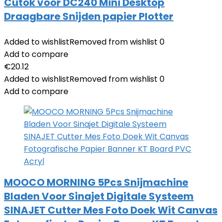
Cutok voor DC240 Mini Desktop
Draagbare Snijden papier Plotter
Added to wishlist
Removed from wishlist
0
Add to compare
€
20.12
Added to wishlist
Removed from wishlist
0
Add to compare
MOOCO MORNING 5Pcs Snijmachine
Bladen Voor Sinajet Digitale Systeem
SINAJET Cutter Mes Foto Doek Wit Canvas