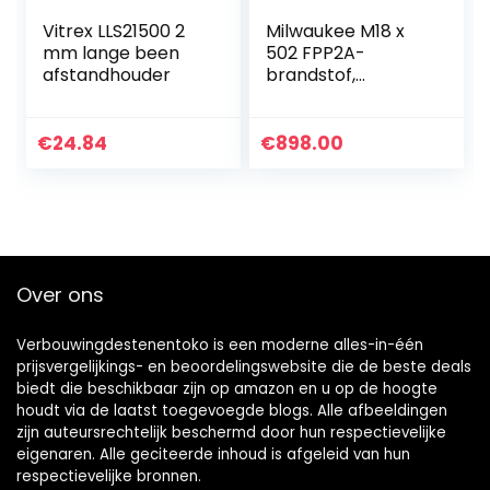
Vitrex LLS21500 2
Milwaukee M18 x
mm lange been
502 FPP2A-
afstandhouder
brandstof,
dubbelverpakking,
18 V, 2 x Li – 5,0 Ah
Ion
€
24.84
€
898.00
Over ons
Verbouwingdestenentoko is een moderne alles-in-één
prijsvergelijkings- en beoordelingswebsite die de beste deals
biedt die beschikbaar zijn op amazon en u op de hoogte
houdt via de laatst toegevoegde blogs. Alle afbeeldingen
zijn auteursrechtelijk beschermd door hun respectievelijke
eigenaren. Alle geciteerde inhoud is afgeleid van hun
respectievelijke bronnen.