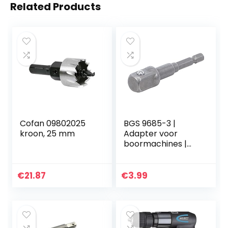
Related Products
Cofan 09802025
BGS 9685-3 |
kroon, 25 mm
Adapter voor
boormachines |
aandrijving
buitenzeskant 6,3
mm (1/4″) /
€
21.87
€
3.99
uitgaande
buitenvierkant 12,5
mm (1/2″)