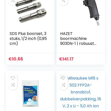
SDS Plus boorset, 3
HAZET
stuks, 1/2 inch (0,95
boormachine
cm)
9030N-1 | robuuste
machinebehuizing
| geschikt voor
continu gebruik |
€
10.66
€
141.17
luchtafvoer naar
beneden via de
handgreep | 2000
omwentelingen/mi
nuut’.