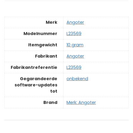
Merk
‎Angoter
Modelnummer
‎L23569
Itemgewicht
‎10 gram
Fabrikant
‎Angoter
Fabrikantreferentie
‎L23569
Gegarandeerde
‎onbekend
software-updates
tot
Brand
Merk: Angoter